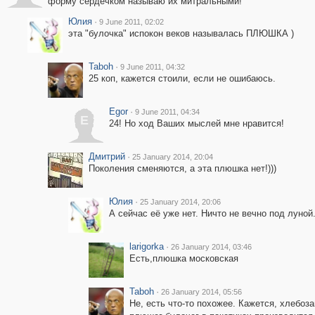
форму сердечком называю их митральными!
Юлия
·
9 June 2011, 02:02
эта "булочка" испокон веков называлась ПЛЮШКА )
Taboh
·
9 June 2011, 04:32
25 коп, кажется стоили, если не ошибаюсь.
Egor
·
9 June 2011, 04:34
E
24! Но ход Ваших мыслей мне нравится!
Дмитрий
·
25 January 2014, 20:04
Поколения сменяются, а эта плюшка нет!)))
Юлия
·
25 January 2014, 20:06
А сейчас её уже нет. Ничто не вечно под луной.
larigorka
·
26 January 2014, 03:46
Есть,плюшка московская
Taboh
·
26 January 2014, 05:56
Не, есть что-то похожее. Кажется, хлебоза