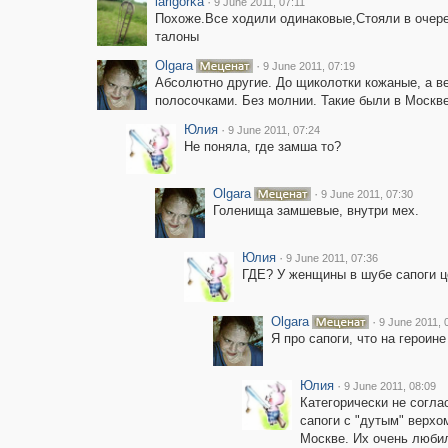
larigorka
·
9 June 2011, 07:11
Похоже.Все ходили одинаковые,Стояли в очере
талоны
Olgara
·
9 June 2011, 07:19
Абсолютно другие. До щиколотки кожаные, а в
полосочками. Без молнии. Такие были в Москве
Юлия
·
9 June 2011, 07:24
Не поняла, где замша то?
Olgara
·
9 June 2011, 07:30
Голенища замшевые, внутри мех.
Юлия
·
9 June 2011, 07:36
ГДЕ? У женщины в шубе сапоги ц
Olgara
·
9 June 2011, 
Я про сапоги, что на героине
Юлия
·
9 June 2011, 08:09
Категорически не соглас
сапоги с "дутым" верхо
Москве. Их очень любил