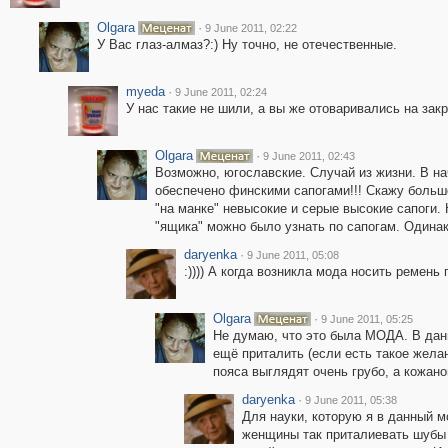
Olgara
·
9 June 2011, 02:22
У Вас глаз-алмаз?:) Ну точно, не отечественные.
myeda
·
9 June 2011, 02:24
У нас такие не шили, а вы же отоваривались на зак
Olgara
·
9 June 2011, 02:43
Возможно, югославские. Случай из жизни. В на
обеспечено финскими сапогами!!! Скажу больш
"на манке" невысокие и серые высокие сапоги.
"ящика" можно было узнать по сапогам. Одинако
daryenka
·
9 June 2011, 05:08
:)))) А когда возникла мода носить ремень
Olgara
·
9 June 2011, 05:25
Не думаю, что это была МОДА. В дан
ещё приталить (если есть такое жела
пояса выглядят очень грубо, а кожано
daryenka
·
9 June 2011, 05:38
Для науки, которую я в данный м
женщины так приталиевать шубы 