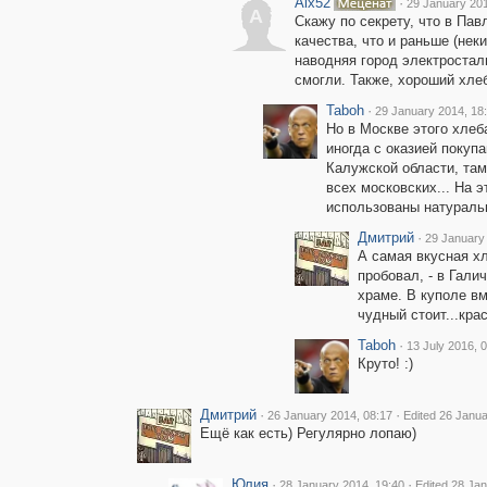
Alx52
·
29 January 201
A
Скажу по секрету, что в Па
качества, что и раньше (нек
наводняя город электросталь
смогли. Также, хороший хлеб
Taboh
·
29 January 2014, 18
Но в Москве этого хлеба
иногда с оказией поку
Калужской области, там
всех московских... На э
использованы натуральн
Дмитрий
·
29 January
А самая вкусная хл
пробовал, - в Гали
храме. В куполе вм
чудный стоит...крас
Taboh
·
13 July 2016, 
Круто! :)
Дмитрий
·
·
26 January 2014, 08:17
Edited 26 Janua
Ещё как есть) Регулярно лопаю)
Юлия
·
·
28 January 2014, 19:40
Edited 28 Ja