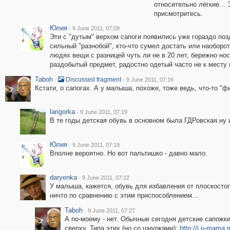
относительно лёгкие...
присмотритесь.
Юлия
·
9 June 2011, 07:09
Эти с "дутым" верхом сапоги появились уже гораздо поз
сильный "разнобой", кто-что сумел достать или наоборот
людях вещи с разницей чуть ли не в 20 лет, бережно н
раздобытый предмет, радостно одетый часто не к месту 
Taboh
·
·
Discussed fragment
9 June 2011, 07:16
Кстати, о сапогах. А у малыша, похоже, тоже ведь, что-то "ф
larigorka
·
9 June 2011, 07:19
В те годы детская обувь в основном была ГДРовская.ну
Юлия
·
9 June 2011, 07:19
Вполне вероятно. Но вот пальтишко - давно мало.
daryenka
·
9 June 2011, 07:22
У малыша, кажется, обувь для избавления от плоскостоп
ничто по сравнению с этим приспособлением...
Taboh
·
9 June 2011, 07:27
А по-моему - нет. Обычные сегодня детские сапожк
сверху. Типа этих (но со шнурками):
http://i.u-mama.