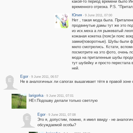
какой-то период времени было Ин
временного отрезка. P.S. "Притал
Юлия
·
9 June 2011, 07:00
Нет , такая мода была. Притале
продвинутые дамы тут же это по
из иск.меха а ля рыжеватый леоп
кожаная кокетка (пояс)и пояс во
замки(поворотные). Шубы были фр
мило смотрелись. Кстати, вспом
посмотрите на это фото, очень п
мода на приталенные шубы проде
тут шубейку и просто перестала 
ней.
Egor
·
9 June 2011, 06:57
E
Не в аналогичных ли сапогах вышагивает тётя в правой зоне
larigorka
·
9 June 2011, 07:01
НЕт.Подошву делали только светлую
Egor
·
9 June 2011, 07:08
E
Это я, допустим, помню, я имел ввиду - не аналогич
обсуждаемой особы?