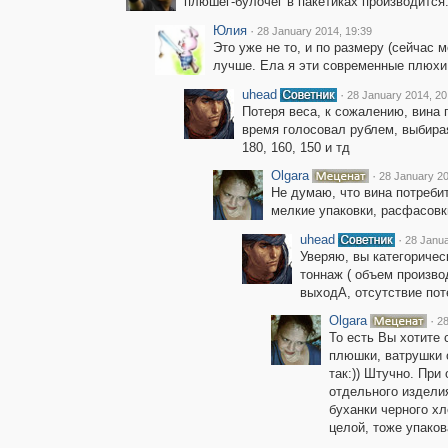
плюшег-булочег в пакетиках производится
Юлия
·
28 January 2014, 19:39
Это уже не то, и по размеру (сейчас м
лучше. Ела я эти современные плюхи -
uhead
·
28 January 2014, 20
Потеря веса, к сожалению, вина 
время голосовал рублем, выбира
180, 160, 150 и тд
Olgara
·
28 January 20
Не думаю, что вина потреби
мелкие упаковки, расфасовк
uhead
·
28 Janua
Уверяю, вы категоричес
тоннаж ( объем производ
выходА, отсутствие пот
Olgara
·
28
То есть Вы хотите 
плюшки, ватрушки 
так:)) Штучно. Пр
отдельного издели
буханки черного хл
целой, тоже упаков