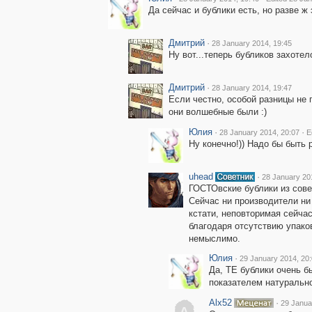
Да сейчас и бублики есть, но разве ж
Дмитрий
·
28 January 2014, 19:45
Ну вот...теперь бубликов захотело
Дмитрий
·
28 January 2014, 19:47
Если честно, особой разницы не 
они волшебные были :)
Юлия
·
·
28 January 2014, 20:07
E
Ну конечно!)) Надо бы быть 
uhead
·
28 January 20
ГОСТОвские бублики из сове
Сейчас ни производители ни 
кстати, неповторимая сейча
благодаря отсутствию упако
немыслимо.
Юлия
·
29 January 2014, 20
Да, ТЕ бублики очень б
показателем натурально
Alx52
·
29 Janua
A