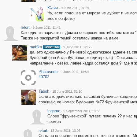
Юлия
·
9 June 2011, 07:29
Ну, если подошва от мороза не дубеет и не лопа
местное фото)
lefort
·
9 June 2011, 11:41
l
Как один из вариантов. Дом за северным вестибюлем метро "
Так же не раскрытой темой осталась шапка на даме.
maffko
·
9 June 2011, 12:56
да, это однозначно у Речного! одноэтажное здание за с
булочной (она была булочная-кондитерская) - Фестивальна
направление - север. левее кадра остался дом 9, где я 
Photosnob
·
9 June 2011, 18:59
#9702
Taboh
·
10 June 2011, 01:10
Если это дейстительно та самая булочная-кондитер
сообщаю ее номер: Булочная №72 Фрунзенской меж
ingame
·
5 September 2011, 19:53
i
Слово "фрунзенской" пугает, почему ?? у нас 
времен
lefort
·
13 June 2011, 10:08
l
Сегодня специально посмотрел, точно это место. 