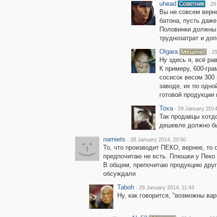
uhead
·
29
Вы не совсем верн
батона, пусть даже
Половинки должны 
труднозатрат и доп
Olgara
·
29
Ну здесь я, всё ра
К примеру, 600-гра
сосисок весом 300 
заводе, их по одно
готовой продукции 
Toxa
·
29 January 2014
Так продавцы хотдо
дешевле должно бы
narniets
·
28 January 2014, 20:50
То, что производит ПЕКО, вернее, то о
предпочитаю не есть. Плюшки у Пеко 
В общем, препочитаю продукцию друго
обсуждали
Taboh
·
29 January 2014, 11:43
Ну, как говорится, "возможны в