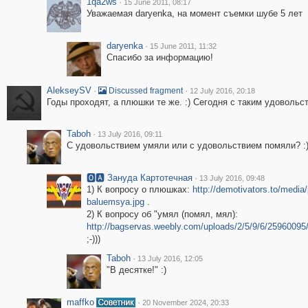
1qa2ws
·
15 June 2011, 08:17
Уважаемая daryenka, на момент съемки шубе 5 лет
daryenka
·
15 June 2011, 11:32
Спасибо за информацию!
AlekseySV
·
·
Discussed fragment
12 July 2016, 20:18
Годы проходят, а плюшки те же. :) Сегодня с таким удовольс
Taboh
·
13 July 2016, 09:11
С удовольствием умяли или с удовольствием помяли? :)
🅾🅰 Зануда Картотечная
·
13 July 2016, 09:48
1) К вопросу о плюшках:
http://demotivators.to/medi
baluemsya.jpg
.
2) К вопросу об "умял (помял, мял):
http://bagservas.weebly.com/uploads/2/5/9/6/25960095
;-)))
Taboh
·
13 July 2016, 12:05
"В десятке!" :)
maffko
·
20 November 2024, 20:33