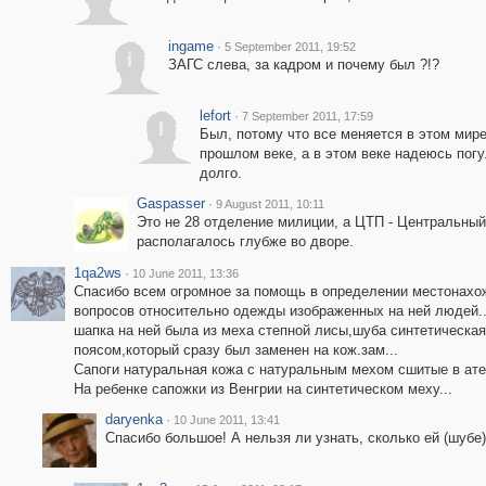
ingame
·
5 September 2011, 19:52
i
ЗАГС слева, за кадром и почему был ?!?
lefort
·
7 September 2011, 17:59
l
Был, потому что все меняется в этом мир
прошлом веке, а в этом веке надеюсь пог
долго.
Gaspasser
·
9 August 2011, 10:11
Это не 28 отделение милиции, а ЦТП - Центральный
располагалось глубже во дворе.
1qa2ws
·
10 June 2011, 13:36
Спасибо всем огромное за помощь в определении местонахож
вопросов относительно одежды изображенных на ней людей.
шапка на ней была из меха степной лисы,шуба синтетическа
поясом,который сразу был заменен на кож.зам...
Сапоги натуральная кожа с натуральным мехом сшитые в ате
На ребенке сапожки из Венгрии на синтетическом меху...
daryenka
·
10 June 2011, 13:41
Спасибо большое! А нельзя ли узнать, сколько ей (шубе