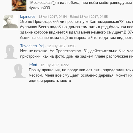
"Московская")) я их любила, при всём моём равнодушии 
булочной00
lapindros
·
·
13 April 2017, 04:54
Edited 13 April 2017, 04:55
Это не Пролетарский ли проспект у м.Кантемировская?У нас 
булочная.Всего подобных домов там пять в ряд,булочная пос
здание которое виднеется вдали меня немного смущает.В 87
были,нынешние дома ещё не выросли.Что тогда там виднеет
Tovarisch_Yoj
·
12 July 2017, 13:05
T
Нет, не похоже. На Пролетарском, 31, действительно был мол
пристройки, как на фото, дом на заднем плане расположен и
lefort
·
12 July 2017, 16:22
l
Прошу прощения, но вроде как лет пять определили точк
местом. Меня всё смущает, особенно деревья, может их
индефицировать место.