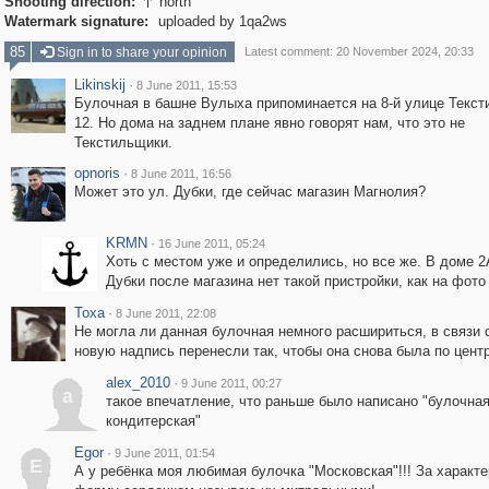
Shooting direction:
north

Watermark signature:
uploaded by 1qa2ws
85
Sign in to share your opinion
Latest comment: 20 November 2024, 20:33
Likinskij
·
8 June 2011, 15:53
Булочная в башне Вулыха припоминается на 8-й улице Текст
12. Но дома на заднем плане явно говорят нам, что это не
Текстильщики.
opnoris
·
8 June 2011, 16:56
Может это ул. Дубки, где сейчас магазин Магнолия?
KRMN
·
16 June 2011, 05:24
Хоть с местом уже и определились, но все же. В доме 2
Дубки после магазина нет такой пристройки, как на фото
Toxa
·
8 June 2011, 22:08
Не могла ли данная булочная немного расшириться, в связи 
новую надпись перенесли так, чтобы она снова была по цент
alex_2010
·
9 June 2011, 00:27
a
такое впечатление, что раньше было написано "булочная
кондитерская"
Egor
·
9 June 2011, 01:54
E
А у ребёнка моя любимая булочка "Московская"!!! За характ