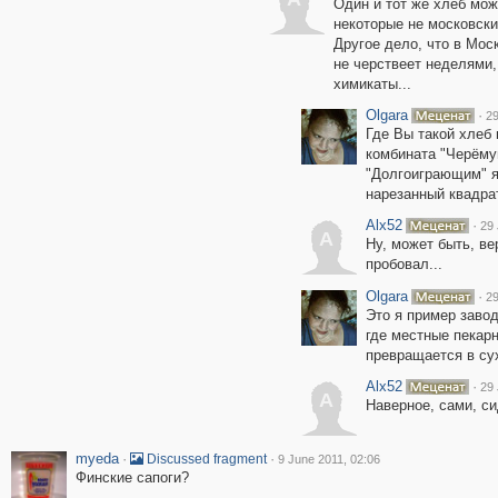
Один и тот же хлеб можн
некоторые не московски
Другое дело, что в Моск
не черствеет неделями,
химикаты...
Olgara
·
29
Где Вы такой хлеб
комбината "Черёму
"Долгоиграющим" я
нарезанный квадра
Alx52
·
29 
A
Ну, может быть, ве
пробовал...
Olgara
·
29
Это я пример завод
где местные пекарн
превращается в сух
Alx52
·
29 
A
Наверное, сами, си
myeda
·
·
Discussed fragment
9 June 2011, 02:06
Финские сапоги?