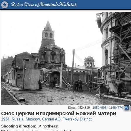
Retro View of Mankind's Habitat
Sizes:
482×319
|
1050×696
|
1168×774
W
319,716
1,405,779
159,930
8,286
29,243
5,916
53,016
2,283
Снос церкви Владимирской Божией матери
1934
,
Russia
,
Moscow
,
Central AO
,
Tverskoy District
Shooting direction:
northeast
