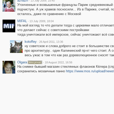
aznazn
·
13 July 2009, 15:40
Утонченные и возвышенные французы Париж средневековый 
подчистую. А уж храмов посносили... Из в Париже, считай, п
осталось, даже по сравнению с Москвой
MIFAL
·
13 July 2009, 18:04
На мой взгляд то что делали тогда с церквями мало отличает
что делают сейчас с советскими постройками
тогда уничтожали всё имперское, сейчас уничтожают всё сов
kotoffey
·
26 April 2011, 13:36
ну советское и слова доброго не стоит в большинстве св
про архитектуру.. один Калининский пр-кт чего стоит. А 
весь ужас в том что как раз дореволюционное сносят та
Olgara
·
18 August 2022, 16:56
На снимке бывший магазин стеклянных флаконов Кёлера (спра
сохранились мозаичные панно
https://www.mos.ru/upload/newsf