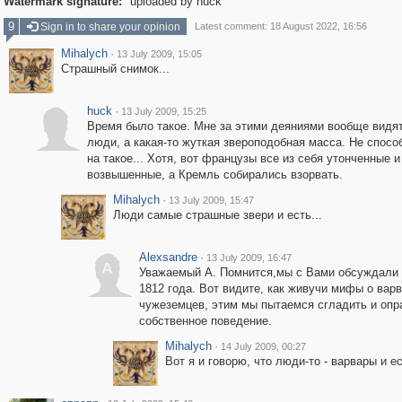
Watermark signature:
uploaded by huck
9
Sign in to share your opinion
Latest comment: 18 August 2022, 16:56
Mihalych
·
13 July 2009, 15:05
Страшный снимок...
huck
·
13 July 2009, 15:25
Время было такое. Мне за этими деяниями вообще видя
люди, а какая-то жуткая звероподобная масса. Не спос
на такое... Хотя, вот французы все из себя утонченные и
возвышенные, а Кремль собирались взорвать.
Mihalych
·
13 July 2009, 15:47
Люди самые страшные звери и есть...
Alexsandre
·
13 July 2009, 16:47
A
Уважаемый А. Помнится,мы с Вами обсуждали
1812 года. Вот видите, как живучи мифы о вар
чужеземцев, этим мы пытаемся сгладить и опр
собственное поведение.
Mihalych
·
14 July 2009, 00:27
Вот я и говорю, что люди-то - варвары и ес