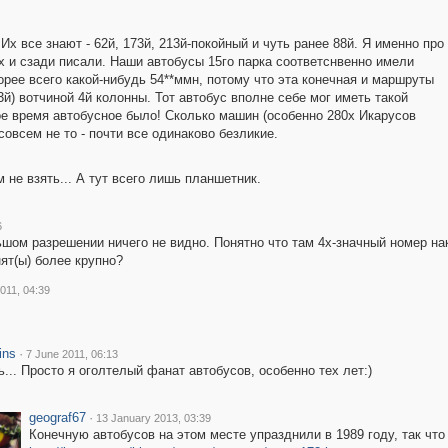
Их все знают - 62й, 173й, 213й-покойный и чуть ранее 88й. Я именно про
ах и сзади писали. Наши автобусы 15го парка соответснвенно имели
орее всего какой-нибудь 54**ммн, потому что эта конечная и маршруты
3й) вотчиной 4й колонны. Тот автобус вполне себе мог иметь такой
ое время автобусное было! Сколько машин (особенно 280х Икарусов
овсем не то - почти все одинаково безликие.
не взять... А тут всего лишь планшетник.
6
шом разрешении ничего не видно. Понятно что там 4х-значный номер нако
нят(ы) более крупно?
011, 04:39
ins
·
7 June 2011, 06:13
... Просто я оголтелый фанат автобусов, особенно тех лет:)
geograf67
·
13 January 2013, 03:39
Конечную автобусов на этом месте упразднили в 1989 году, так что 