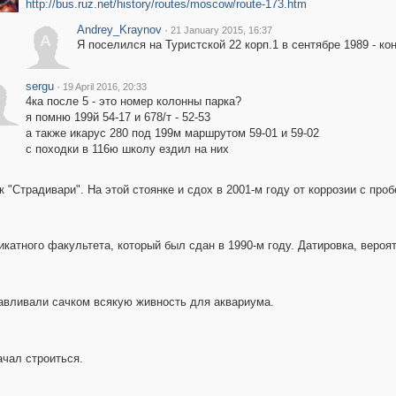
http://bus.ruz.net/history/routes/moscow/route-173.htm
Andrey_Kraynov
·
21 January 2015, 16:37
A
Я поселился на Туристской 22 корп.1 в сентябре 1989 - ко
sergu
·
19 April 2016, 20:33
4ка после 5 - это номер колонны парка?
я помню 199й 54-17 и 678/т - 52-53
а также икарус 280 под 199м маршрутом 59-01 и 59-02
с походки в 116ю школу ездил на них
 "Страдивари". На этой стоянке и сдох в 2001-м году от коррозии с про
катного факультета, который был сдан в 1990-м году. Датировка, вероя
авливали сачком всякую живность для аквариума.
ачал строиться.