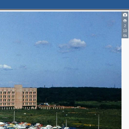
2
10
6k