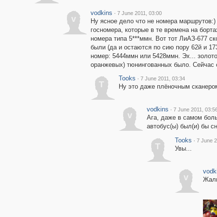
vodkins
·
7 June 2011, 03:00
v
Ну ясное дело что не номера маршрутов:) 
госномера, которые в те времена на борт
номера типа 5***ммн. Вот тот ЛиАЗ-677 ск
были (да и остаются по сию пору 62й и 17
номер: 5444ммн или 5428ммн. Эх... золот
оранжевых) тюнингованных было. Сейчас с
Tooks
·
7 June 2011, 03:34
T
Ну это даже плёночным сканером 
vodkins
·
7 June 2011, 03:5
v
Ага, даже в самом боль
автобус(ы) был(и) бы с
Tooks
·
7 June 2
T
Увы...
vodk
v
Жаль