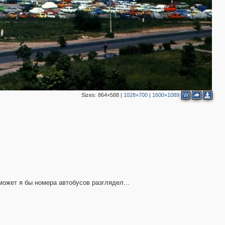
Sizes:
864×588
|
1028×700
|
1600×1089
W
ожет я бы номера автобусов разглядел...