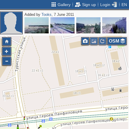
Gallery
Sign up
Login
EN
Added by
Tooks
, 7 June 2011
OSM
2