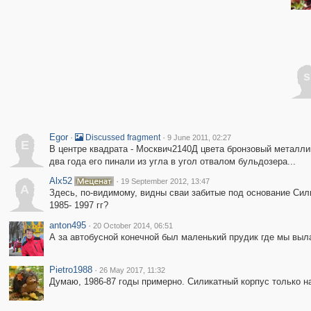
s
Egor
·
·
Discussed fragment
9 June 2011, 02:27
E
В центре квадрата - Москвич2140Д цвета бронзовый металлик
два года его пинали из угла в угол отвалом бульдозера...
Alx52
·
19 September 2012, 13:47
A
Здесь, по-видимому, видны сваи забитые под основание Сили
1985- 1997 гг?
anton495
·
20 October 2014, 06:51
А за автобусной конечной был маленький прудик где мы выл
Pietro1988
·
26 May 2017, 11:32
Думаю, 1986-87 годы примерно. Силикатный корпус только н