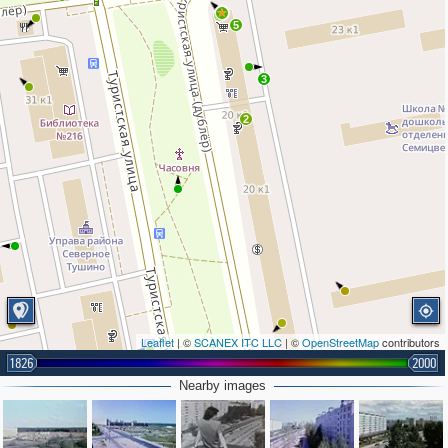
3
5
3
2
Leaflet
| ©
SCANEX ITC LLC
| ©
OpenStreetMap
contributors
1826
2000
Nearby images