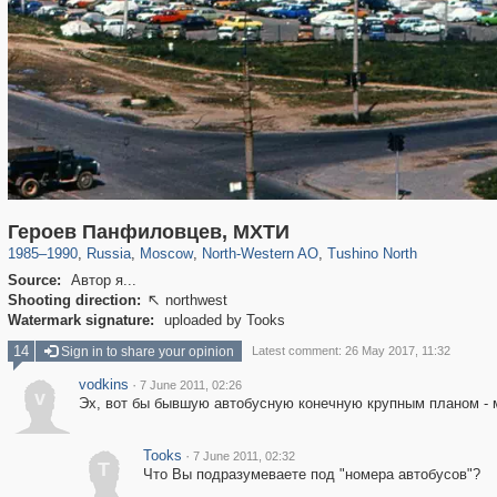
319,878
1,407,206
8,286
8,080
29,248
112
750
12
Героев Панфиловцев, МХТИ
1985
–
1990
,
Russia
,
Moscow
,
North-Western AO
,
Tushino North
Source:
Автор я...
Shooting direction:
northwest

Watermark signature:
uploaded by Tooks
14
Sign in to share your opinion
Latest comment: 26 May 2017, 11:32
vodkins
·
7 June 2011, 02:26
v
Эх, вот бы бывшую автобусную конечную крупным планом - м
Tooks
·
7 June 2011, 02:32
T
Что Вы подразумеваете под "номера автобусов"?