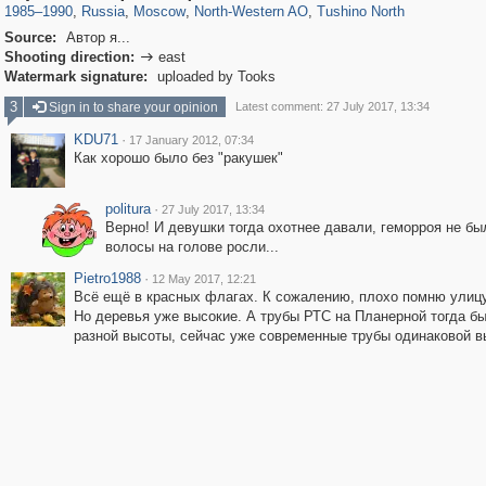
1985
–
1990
,
Russia
,
Moscow
,
North-Western AO
,
Tushino North
Source:
Автор я...
Shooting direction:
east

Watermark signature:
uploaded by Tooks
3
Sign in to share your opinion
Latest comment: 27 July 2017, 13:34
KDU71
·
17 January 2012, 07:34
Как хорошо было без "ракушек"
politura
·
27 July 2017, 13:34
Верно! И девушки тогда охотнее давали, геморроя не бы
волосы на голове росли...
Pietro1988
·
12 May 2017, 12:21
Всё ещё в красных флагах. К сожалению, плохо помню улицу 
Но деревья уже высокие. А трубы РТС на Планерной тогда б
разной высоты, сейчас уже современные трубы одинаковой в