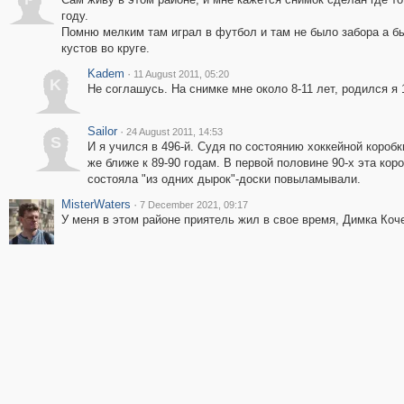
году.
Помню мелким там играл в футбол и там не было забора а б
кустов во круге.
Kadem
·
11 August 2011, 05:20
K
Не соглашусь. На снимке мне около 8-11 лет, родился я 
Sailor
·
24 August 2011, 14:53
S
И я учился в 496-й. Судя по состоянию хоккейной коробк
же ближе к 89-90 годам. В первой половине 90-х эта кор
состояла "из одних дырок"-доски повыламывали.
MisterWaters
·
7 December 2021, 09:17
У меня в этом районе приятель жил в свое время, Димка Коче