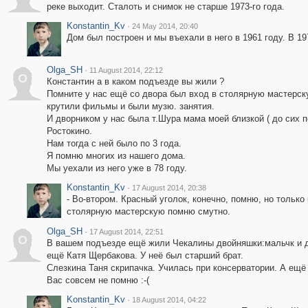
реке выходит. Сталоть и снимок не старше 1973-го года.
Konstantin_Kv
·
24 May 2014, 20:40
Дом был построен и мы въехали в него в 1961 году. В 19
Olga_SH
·
11 August 2014, 22:12
O
Константин а в каком подъезде вы жили ?
Помните у нас ещё со двора был вход в столярную мастерску
крутили фильмы и были музю. занятия.
И дворником у нас была т.Шура мама моей близкой ( до сих п
Ростокино.
Нам тогда с ней было по 3 года.
Я помню многих из нашего дома.
Мы уехали из него уже в 78 году.
Konstantin_Kv
·
17 August 2014, 20:38
- Во-втором. Красный уголок, конечно, помню, но только
столярную мастерскую помню смутно.
Olga_SH
·
17 August 2014, 22:51
O
В вашем подъезде ещё жили Чекалины двойняшки:мальчк и д
ещё Катя Щербакова. У неё был старший брат.
Слезкина Таня скрипачка. Училась при консерватории. А ещё
Вас совсем не помню :-(
Konstantin_Kv
·
18 August 2014, 04:22