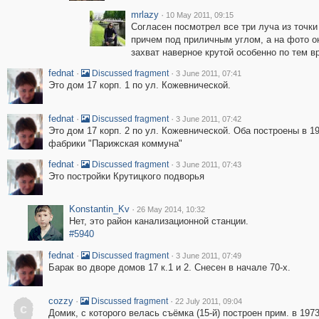
mrlazy
·
10 May 2011, 09:15
Согласен посмотрел все три луча из точки
причем под приличным углом, а на фото о
захват наверное крутой особенно по тем в
fednat
·
·
Discussed fragment
3 June 2011, 07:41
Это дом 17 корп. 1 по ул. Кожевнической.
fednat
·
·
Discussed fragment
3 June 2011, 07:42
Это дом 17 корп. 2 по ул. Кожевнической. Оба построены в 1
фабрики "Парижская коммуна"
fednat
·
·
Discussed fragment
3 June 2011, 07:43
Это постройки Крутицкого подворья
Konstantin_Kv
·
26 May 2014, 10:32
Нет, это район канализационной станции.
#5940
fednat
·
·
Discussed fragment
3 June 2011, 07:49
Барак во дворе домов 17 к.1 и 2. Снесен в начале 70-х.
cozzy
·
·
Discussed fragment
22 July 2011, 09:04
c
Домик, с которого велась съёмка (15-й) построен прим. в 197