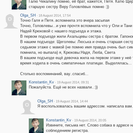
Галю Чекалину помню, её брат, кажется, Петя. Катю Ще
старшую сестру Веру Головлёвых помню :))
Olga_SH
·
18 August 2014, 17:54
O
Точно Галя и Петя..вспомнила это вчера засыпая
Точно, Головлевы...и уже прочтя вспомнила что у Оли и Тани
Надей Крюковой с нашего подъезда и этажа.
В первом подъезде жили Ахальцевы сестра с братом. Гапонов
В нашем подъезде: Щеголевы: Люська и очень старшая сестр
седьмом этаже с мамой (не помню имя правда очень был си
помнила, но выпала) я, Крюковы:Надя, Люба, Света
В вашем подъезде ещё девочка жила на первом этаже у неё т
время ходила в очень симпатичных платицах. Выделялась...
Столько воспоминаний, вау..спасиб...
Konstantin_Kv
·
19 August 2014, 09:31
Пожалуйста. Ещё не всех назвали..:))
Olga_SH
·
19 August 2014, 14:44
O
Я воспользовалась вашим адрессом. написала вам.
Konstantin_Kv
·
19 August 2014, 20:05
Извините, письма нет. Слово собака в адресе 
соблюдением регистра.