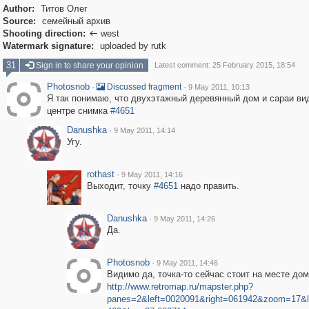
Author:
Титов Олег
Source:
семейный архив
Shooting direction:
west

Watermark signature:
uploaded by rutk
31
Sign in to share your opinion
Latest comment: 25 February 2015, 18:54
Photosnob
·
·
Discussed fragment
9 May 2011, 10:13
Я так понимаю, что двухэтажный деревянный дом и сараи ви
центре снимка
#4651
Danushka
·
9 May 2011, 14:14
Угу.
rothast
·
9 May 2011, 14:16
Выходит, точку
#4651
надо править.
Danushka
·
9 May 2011, 14:26
Да.
Photosnob
·
9 May 2011, 14:46
Видимо да, точка-то сейчас стоит на месте до
http://www.retromap.ru/mapster.php?
panes=2&left=0020091&right=061942&zoom=17&l