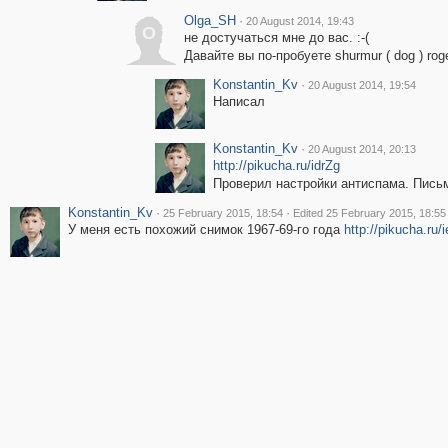
Olga_SH
·
20 August 2014, 19:43
O
не достучаться мне до вас. :-(
Давайте вы по-пробуете shurmur ( dog ) roge
Konstantin_Kv
·
20 August 2014, 19:54
Написал
Konstantin_Kv
·
20 August 2014, 20:13
http://pikucha.ru/idrZg
Проверил настройки антиспама. Пись
Konstantin_Kv
·
·
25 February 2015, 18:54
Edited 25 February 2015, 18:55
У меня есть похожий снимок 1967-69-го года
http://pikucha.ru/