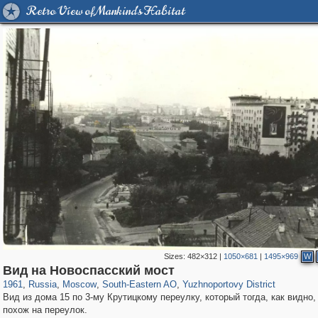
Retro View of Mankind's Habitat
Sizes:
482×312
|
1050×681
|
1495×969
W
319,968
1,407,705
8,295
11,379
29,262
197
1,124
4
Вид на Новоспасский мост
1961
,
Russia
,
Moscow
,
South-Eastern AO
,
Yuzhnoportovy District
Вид из дома 15 по 3-му Крутицкому переулку, который тогда, как видно
похож на переулок.