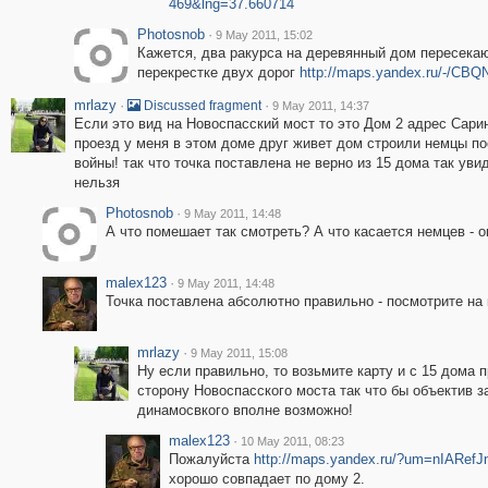
469&lng=37.660714
Photosnob
·
9 May 2011, 15:02
Кажется, два ракурса на деревянный дом пересека
перекрестке двух дорог
http://maps.yandex.ru/-/CB
mrlazy
·
·
Discussed fragment
9 May 2011, 14:37
Если это вид на Новоспасский мост то это Дом 2 адрес Сари
проезд у меня в этом доме друг живет дом строили немцы п
войны! так что точка поставлена не верно из 15 дома так уви
нельзя
Photosnob
·
9 May 2011, 14:48
А что помешает так смотреть? А что касается немцев - 
malex123
·
9 May 2011, 14:48
Точка поставлена абсолютно правильно - посмотрите на к
mrlazy
·
9 May 2011, 15:08
Ну если правильно, то возьмите карту и с 15 дома
сторону Новоспасского моста так что бы объектив 
динамосвкого вполне возможно!
malex123
·
10 May 2011, 08:23
Пожалуйста
http://maps.yandex.ru/?um=nIARe
хорошо совпадает по дому 2.