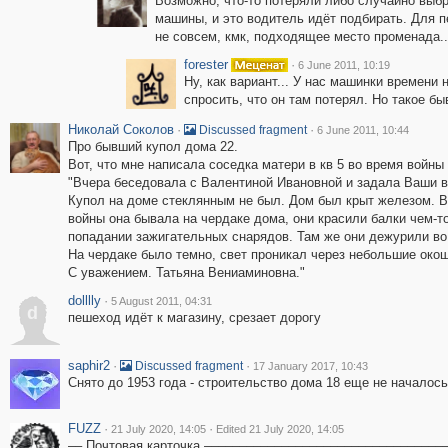
Возможно, что-то потеряли либо случайно выб
машины, и это водитель идёт подбирать. Для 
не совсем, кмк, подходящее место променада..
forester
·
6 June 2011, 10:19
Ну, как вариант... У нас машинки времени н
спросить, что он там потерял. Но такое бы
Николай Соколов
·
·
Discussed fragment
6 June 2011, 10:44
Про бывший купол дома 22.
Вот, что мне написала соседка матери в кв 5 во время войны
"Вчера беседовала с Валентиной Ивановной и задала Ваши 
Купол на доме стеклянным не был. Дом был крыт железом. В
войны она бывала на чердаке дома, они красили балки чем-
попадании зажигательных снарядов. Там же они дежурили во
На чердаке было темно, свет проникал через небольшие окош
С уважением. Татьяна Вениаминовна."
dolllly
·
5 August 2011, 04:31
d
пешеход идёт к магазину, срезает дорогу
saphir2
·
·
Discussed fragment
17 January 2017, 10:43
Снято до 1953 года - строительство дома 18 еще не началось
FUZZ
·
·
21 July 2020, 14:05
Edited 21 July 2020, 14:05
–– Почтовая карточка ––––––––––––––––––––––––––––––––––