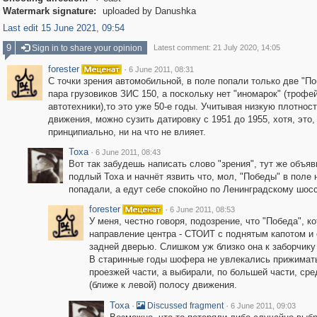
Watermark signature:
uploaded by Danushka
Last edit 15 June 2021, 09:54
9
Sign in to share your opinion
Latest comment: 21 July 2020, 14:05
forester
·
6 June 2011, 08:31
С точки зрения автомобильной, в поле попали только две "По
пара грузовиков ЗИС 150, а поскольку нет "иномарок" (трофе
автотехники),то это уже 50-е годы. Учитывая низкую плотнос
движения, можно сузить датировку с 1951 до 1955, хотя, это,
принципиально, ни на что не влияет.
Toxa
·
6 June 2011, 08:43
Вот так забудешь написать слово "зрения", тут же объяв
подлый Тоха и начнёт язвить что, мол, "Победы" в поле 
попадали, а едут себе спокойно по Ленинградскому шоссе.
forester
·
6 June 2011, 08:53
У меня, честно говоря, подозрение, что "Победа", ко
направление центра - СТОИТ с поднятым капотом и
задней дверью. Слишком уж близко она к заборчику
В старинные годы шофера не увлекались прижимат
проезжей части, а выбирали, по большей части, ср
(ближе к левой) полосу движения.
Toxa
·
·
Discussed fragment
6 June 2011, 09:03