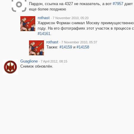
Пардон, ссылка на 4327 не показатель, а вот
#7957
дает 
еще более позднюю
rothast
·
7 November 2010, 05:20
Харрисон Форман снимал Москву преимущественно 
году. На его фотографиях этот участок в процессе с
#14161
.
rothast
·
7 November 2010, 05:37
Также:
#14159
и
#14158
Guaglione
·
7 April 2012, 08:15
Снимок обновлён.