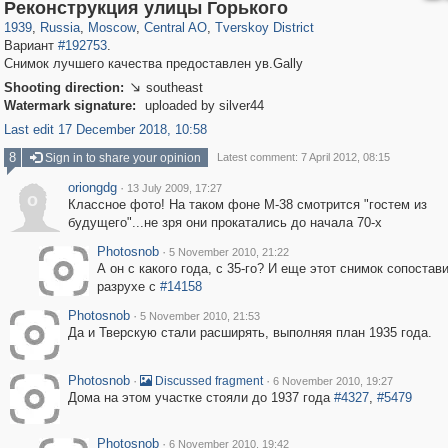
319,882
1,407,328
160,021
8,286
29,248
5,916
53,055
2,283
Реконструкция улицы Горького
1939
,
Russia
,
Moscow
,
Central AO
,
Tverskoy District
Вариант
#192753
.
Снимок лучшего качества предоставлен ув.Gally
Shooting direction:
southeast

Watermark signature:
uploaded by silver44
Last edit 17 December 2018, 10:58
8
Sign in to share your opinion
Latest comment: 7 April 2012, 08:15
oriongdg
·
13 July 2009, 17:27
o
Классное фото! На таком фоне М-38 смотрится "гостем из
будущего"...не зря они прокатались до начала 70-х
Photosnob
·
5 November 2010, 21:22
А он с какого года, с 35-го? И еще этот снимок сопостав
разрухе с
#14158
Photosnob
·
5 November 2010, 21:53
Да и Тверскую стали расширять, выполняя план 1935 года.
Photosnob
·
·
Discussed fragment
6 November 2010, 19:27
Дома на этом участке стояли до 1937 года
#4327
,
#5479
Photosnob
·
6 November 2010, 19:42