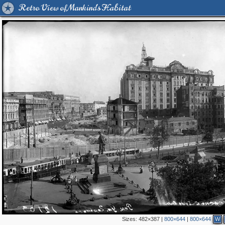
Retro View of Mankind's Habitat
Sizes:
482×387
|
800×644
|
800×644
W