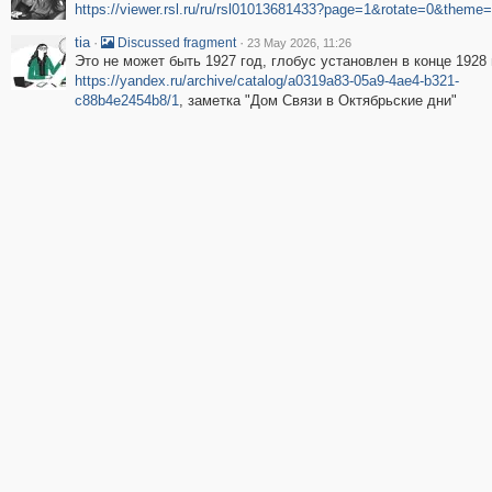
https://viewer.rsl.ru/ru/rsl01013681433?page=1&rotate=0&theme=
tia
·
·
Discussed fragment
23 May 2026, 11:26
Это не может быть 1927 год, глобус установлен в конце 1928 
https://yandex.ru/archive/catalog/a0319a83-05a9-4ae4-b321-
c88b4e2454b8/1
, заметка "Дом Связи в Октябрьские дни"