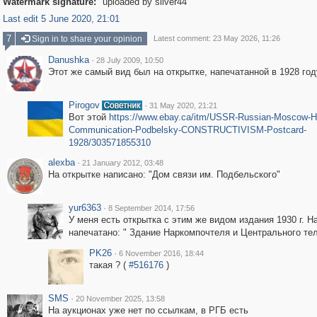
Watermark signature:
uploaded by silver44
Last edit 5 June 2020, 21:01
7
Sign in to share your opinion
Latest comment: 23 May 2026, 11:26
Danushka
·
28 July 2009, 10:50
Этот же самый вид был на открытке, напечатанной в 1928 год
Pirogov
·
31 May 2020, 21:21
Вот этой
https://www.ebay.ca/itm/USSR-Russian-Moscow-H
Communication-Podbelsky-CONSTRUCTIVISM-Postcard-
1928/303571855310
alexba
·
21 January 2012, 03:48
На открытке написано: "Дом связи им. Подбельского"
yur6363
·
8 September 2014, 17:56
У меня есть открытка с этим же видом издания 1930 г. Н
напечатано: " Здание Наркомпочтеля и Центрального те
PK26
·
6 November 2016, 18:44
такая ? (
#516176
)
SMS
·
20 November 2025, 13:58
На аукционах уже нет по ссылкам, в РГБ есть