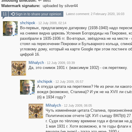
Shooting direction:
west

Watermark signature:
uploaded by silver44
11
Sign in to share your opinion
Latest comment: 2 February 2020, 16:03
shchipok
·
12 July 2009, 02:14
Во-первых, предлагаемую датировку (1938-1940) надо пересм
на снимке видна церковь Успения Богородицы на Покровке, к
разобрали в 1935-1936 гг. Во-вторых, звёздочка не на месте 
стоял на пересечении Покровки и Бульварного кольца, спиной
угловому дому, который на карте Google при этом постинге о
цифрой 16.
Mihalych
·
12 July 2009, 03:39
Да, это снимок 1931 г. (максимум 1932) - см.перетяжку.
shchipok
·
12 July 2009, 05:57
А откуда цитата на перетяжке? Не из речи ли какого
вождя (возможно, Сталина)? И уж не на XVII ли съ
(б) в 1934 году?
Mihalych
·
12 July 2009, 06:05
Чуть изменённая цитата Сталина, произнесённа
Политическом отчете ЦК XVI съезду ВКП(б) 27
г. Судя по тёплому времени года и флагам на 
1 мая 1931 г. Хотя возможно, в те годы флаги к
вешали (не знаю) - тогда это июнь 1930 г.