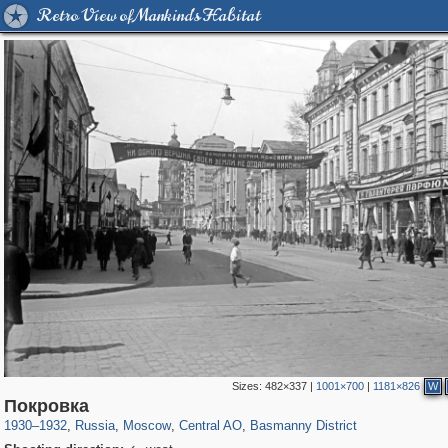
Retro View of Mankind's Habitat
Sizes:
482×337
|
1001×700
|
1181×826
W
319,879
1,407,293
160,021
8,286
29,248
5,916
13,204
520
Покровка
1930
–
1932
,
Russia
,
Moscow
,
Central AO
,
Basmanny District