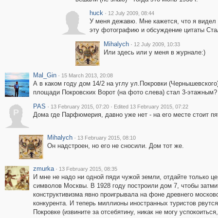
huck
·
12 July 2009, 08:44
У меня дежавю. Мне кажется, что я видел 
эту фотографию и обсуждение цитаты Ста
Mihalych
·
12 July 2009, 10:33
Или здесь или у меня в журнале:)
Mal_Gin
·
15 March 2013, 20:08
А в каком году дом 14/2 на углу ул.Покровки (Чернышевского)
площади Покровских Ворот (на фото слева) стал 3-этажным?
PAS
·
·
13 February 2015, 07:20
Edited 13 February 2015, 07:22
P
Дома где Парфюмерия, давно уже нет - на его месте стоит п
Mihalych
·
13 February 2015, 08:10
Он надстроен, но его не сносили. Дом тот же.
zmurka
·
13 February 2015, 08:35
И мне не надо ни одной пяди чужой земли, отдайте только це
символов Москвы. В 1928 году построили дом 7, чтобы затми
конструктивизма явно проигрывала на фоне древнего московс
конкурента. И теперь миллионы иностранных туристов рвутс
Покровке (извините за отсебятину, никак не могу успокоиться