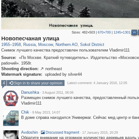
Sizes:
482×503
|
670×700
|
1245×1301
W
319,968
1,407,780
8,295
22,549
29,263
598
3,442
98
Новопесчаная улица
1955
–
1958
,
Russia
,
Moscow
,
Northern AO
,
Sokol District
Снимок лучшего качества предоставлен пользователем Vladimir111
Source:
«По Москве. Краткий путеводитель». Издательство «Московск
рабочий». 1958г.
Shooting direction:
northeast

Watermark signature:
uploaded by silver44
4
Sign in to share your opinion
Latest comment: 4 January 2016, 12:05
Danushka
·
3 August 2011, 06:06
Размещен снимок лучшего качества, предоставленный поль
Vladimir111
Chik
·
9 May 2013, 14:07
В доме справа находился Универмаг. Сейчас мед.центр и бан
Avdoshin
·
·
Discussed fragment
17 January 2015, 20:29
Обратите внимание на огромное количество деревьев вдоль 