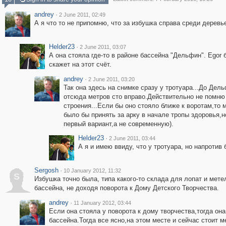
andrey
·
2 June 2011, 02:49
А я что то не припомню, что за избушка справа среди деревь
Helder23
·
2 June 2011, 03:07
А она стояла где-то в районе бассейна "Дельфин". Egor
скажет на этот счёт.
andrey
·
2 June 2011, 03:20
Так она здесь на снимке сразу у тротуара...До Дел
отсюда метров сто вправо.Действительно не помню
строения...Если бы оно стояло ближе к воротам,то 
было бы принять за арку в начале тропы здоровья,
первый вариант,а не современную).
Helder23
·
2 June 2011, 03:44
А я и имею ввиду, что у тротуара, но напротив 
Sergosh
·
10 January 2012, 11:32
S
Избушка точно была, типа какого-то склада для лопат и метел
бассейна, не доходя поворота к Дому Детского Творчества.
andrey
·
11 January 2012, 03:44
Если она стояла у поворота к дому творчества,тогда она
бассейна.Тогда все ясно,на этом месте и сейчас стоит 