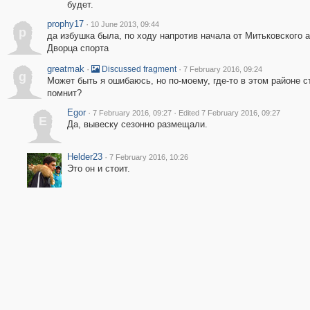
будет.
prophy17
·
10 June 2013, 09:44
p
да избушка была, по ходу напротив начала от Митьковского 
Дворца спорта
greatmak
·
·
Discussed fragment
7 February 2016, 09:24
g
Может быть я ошибаюсь, но по-моему, где-то в этом районе с
помнит?
Egor
·
·
7 February 2016, 09:27
Edited 7 February 2016, 09:27
E
Да, вывеску сезонно размещали.
Helder23
·
7 February 2016, 10:26
Это он и стоит.