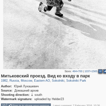
Sizes:
464×700
|
1037×1565
W
319,779
1,406,154
8,286
20,925
29,243
306
5,622
49
2,775
6
Митьковский проезд. Вид ко входу в парк
1982
,
Russia
,
Moscow
,
Eastern AO
,
Sokolniki
,
Sokolniki Park
Author:
Юрий Лукашевич
Source:
Домашний архив
Shooting direction:
south

Watermark signature:
uploaded by Helder23
10
Sign in to share your opinion
Latest comment: 7 February 2016, 10:26