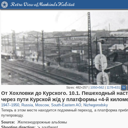
Retro View of Mankind's Habitat
Sizes:
482×257
|
1050×562
|
1178×631
W
От Хохловки до Курского. 10.1. Пешеходный нас
319,861
1,406,837
8,286
11,379
29,243
197
834
13
через пути Курской ж/д у платформы «4-й килом
1947
–
1950
,
Russia
,
Moscow
,
South-Eastern AO
,
Nizhegorodsky
Теперь в этом месте находится подземный переход, а платформа прибл
путепроводу.
Source:
Железнодорожные альбомы
Shooting direction:
southeast
