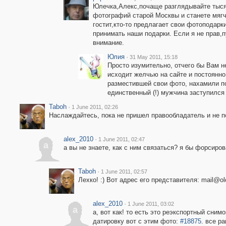
Юлечка,Алекс,почаще разглядывайте тыся
фотографий старой Москвы и станете мягче
гостит,кто-то предлагает свои фотоподарк
принимать наши подарки. Если я не прав,
внимание.
Юлия
·
31 May 2011, 15:18
Просто изумительно, отчего бы Вам н
исходит желчью на сайте и постоянно
разместившей свои фото, нахамили по
единственный (!) мужчина заступился 
Taboh
·
1 June 2011, 02:26
Наслаждайтесь, пока не пришел правообладатель и не по
alex_2010
·
1 June 2011, 02:47
a
а вы не знаете, как с ним связаться? я бы форсиров
Taboh
·
1 June 2011, 02:57
Лехко! :) Вот адрес его представителя: mail@o
alex_2010
·
1 June 2011, 03:02
a
а, вот как! то есть это реэкспортный сним
датировку вот с этим фото:
#18875
. все ра