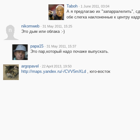
Taboh
·
1 June 2011, 03:04
А я предлагаю их "запарралелить", сд
обе слегка наклоненные к центру кадра
nikomweb
·
31 May 2011, 15:25
n
Это дым или облака :-)
papa15
·
31 May 2011, 15:37
Это пар,который надо почаже выпускать.
argopavel
·
22 April 2013, 19:50
http://maps.yandex.ru/-/CVV5mXLd
, юго-восток