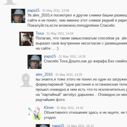
papa15
·
31 May 2011, 13:58
Ув.alex_2010,я посмотрел и другие снимки башни разме
сайте и не понял, чем именно этот снимок редкий и рари
Пожалуйста,если возможно,поподробнее.Спасибо.
Toxa
·
31 May 2011, 14:04
Полагаю, что таким замысловатым способом ув. ale
выразил своё внутреннее несогласие с размещение
на сайте ... :)
papa15
·
31 May 2011, 14:20
Спасибо Toxa.Дошло,как до жирафа.Без смайли
alex_2010
·
31 May 2011, 14:25
a
вы знаете,я тоже этого не понял.но один из загру
формулировкой "одни растения и останкинская теле
прошел.очевидно,в нем есть что-то исключительно 
на "партийный" автобус дарьенки... Очевидно,он ме
редчайшее фото.
Юлия
·
31 May 2011, 14:42
Объективного отношения здесь и не ищите, не б
угодно.
papa15
·
31 May 2011, 15:12