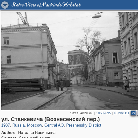
Retro View of Mankind's Habitat
Sizes:
482×318
|
1050×695
|
1679×1111
W
319,779
1,406,144
159,978
8,286
29,243
5,916
13,344
396
ул. Станкевича (Вознесенский пер.)
1987
,
Russia
,
Moscow
,
Central AO
,
Presnensky District
Author:
Наталья Васильева