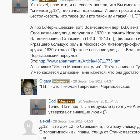
Ув. alexel, простите, я не совсем поняла, что Вы имеете
"снимком д.12", где точная датировка. И ещё, простите з
бестолковость, что такое (или кто такой или такая) "Н.Г."
А про Б.Чернышевский вот: Вознесенский пер. (XIX век)
Свое название улица получила в 1920 г. в память Никол
Владимировича Станкевича (1813—1840 гг.), философа-
игравшего большую роль в Московском литературно-ф
кружке 1830-х годов. Прежнее название улицы — Больш
Чернышевский переулок.
Это:
http://www.apartment.ru/Article/48711773.html
А в книжке "Имена Московских улиц". 1975г. написано: "
? Что касается датировки, мне кажется, что она достато
Olgara
·
28 September 2011, 04:37
"Н.Г." - это Николай Гаврилович Чернышевский.
Dodi
·
28 September 2011, 04:55
Точно! Но я про Н.Г. и не думала (это я уже Alex
утверждают знающие люди.)))
alexel
·
28 September 2011, 04:53
a
д.12 = это дом 12 по Станкевича, по этому снимку д
С топонимикой - вы правы. Улица от Станиславског
пер.