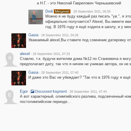
а Н.Г. - это Николай Гаврилович Чернышевский
Dodi
·
28 September 2011, 05:05
Можно я не буду каждый раз писать "ув.", я это
официально получается? Аlexel, Вы имеете вви
год. В 1976 году я ещё ходила в школу, и у ме
Gasia
·
28 September 2011, 04:26
Уважаемый alexel,Вы ставите под сомнение датировку от
alexel
·
28 September 2011, 07:33
a
Ставлю, т.к. будучи жителем дома №12 по Станкевича я могу
предполагает дату, так что я ничем не унижаю автора, он не 
Gasia
·
28 September 2011, 07:40
И даже это Вас не убеждает? "Так что в 1976 году я ещё
Egor
·
·
Discussed fragment
28 September 2011, 07:44
E
А вот характерный, олимпийского разлива, подсвеченный но
постолимпийском периоде...