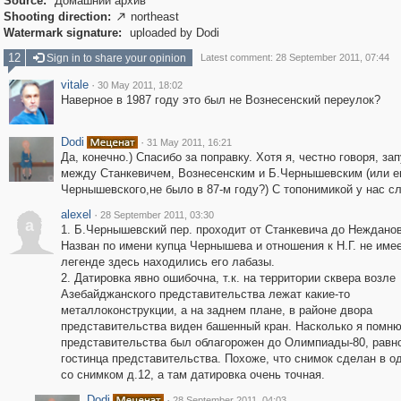
Source:
Домашний архив
Shooting direction:
northeast

Watermark signature:
uploaded by Dodi
12
Sign in to share your opinion
Latest comment: 28 September 2011, 07:44
vitale
·
30 May 2011, 18:02
Наверное в 1987 году это был не Вознесенский переулок?
Dodi
·
31 May 2011, 16:21
Да, конечно.) Спасибо за поправку. Хотя я, честно говоря, за
между Станкевичем, Вознесенским и Б.Чернышевским (или е
Чернышевского,не было в 87-м году?) С топонимикой у нас сл
alexel
·
28 September 2011, 03:30
a
1. Б.Чернышевский пер. проходит от Станкевича до Нежданов
Назван по имени купца Чернышева и отношения к Н.Г. не имее
легенде здесь находились его лабазы.
2. Датировка явно ошибочна, т.к. на территории сквера возле
Азебайджанского представительства лежат какие-то
металлоконструкции, а на заднем плане, в районе двора
представительства виден башенный кран. Насколько я помню
представительства был облагорожен до Олимпиады-80, равно
гостинца представительства. Похоже, что снимок сделан в о
со снимком д.12, а там датировка очень точная.
Dodi
·
28 September 2011, 04:03