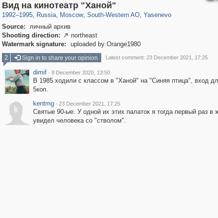
319,861
1,406,871
8,286
12,415
29,248
76
1,288
5
Вид на кинотеатр "Ханой"
1992
–
1995
,
Russia
,
Moscow
,
South-Western AO
,
Yasenevo
Source:
личный архив
Shooting direction:
northeast

Watermark signature:
uploaded by Orange1980
2
Sign in to share your opinion
Latest comment: 23 December 2021, 17:25
dimif
·
8 December 2020, 13:50
В 1985 ходили с классом в "Ханой" на "Синяя птица", вход д
5коп.
kentmg
·
23 December 2021, 17:25
k
Святые 90-ые. У одной их этих палаток я тогда первый раз в 
увидел человека со "стволом".