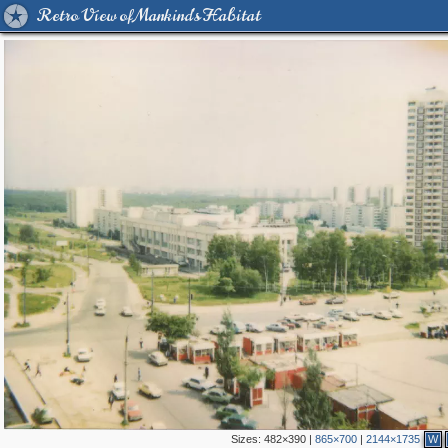
Retro View of Mankind's Habitat
Sizes:
482×390
|
865×700
|
2144×1735
W