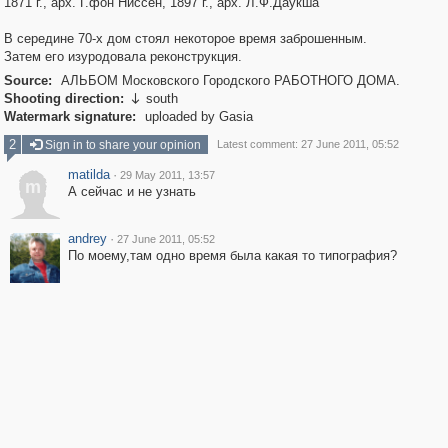
1871 г., арх. Г.фон Ниссен, 1897 г., арх. Л.Ф.Даукша
В середине 70-х дом стоял некоторое время заброшенным.
Затем его изуродовала реконструкция.
Source:
АЛЬБОМ Московского Городского РАБОТНОГО ДОМА.
Shooting direction:
south

Watermark signature:
uploaded by Gasia
2
Sign in to share your opinion
Latest comment: 27 June 2011, 05:52
matilda
·
29 May 2011, 13:57
m
А сейчас и не узнать
andrey
·
27 June 2011, 05:52
По моему,там одно время была какая то типография?