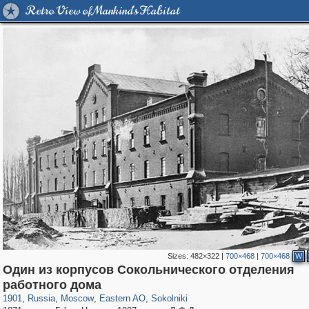
Retro View of Mankind's Habitat
Sizes:
482×322
|
700×468
|
700×468
W
Один из корпусов Сокольнического отделения
319,864
1,406,756
8,286
20,939
29,243
306
5,623
49
работного дома
1901
,
Russia
,
Moscow
,
Eastern AO
,
Sokolniki