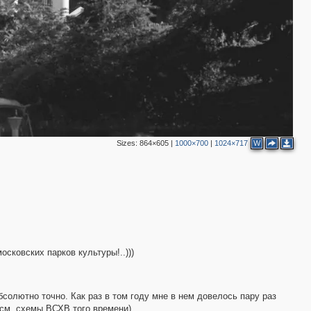
Sizes:
864×605
|
1000×700
|
1024×717
W
сковских парков культуры!..)))
2
бсолютно точно. Как раз в том году мне в нем довелось пару раз
(см. схемы ВСХВ того времени).