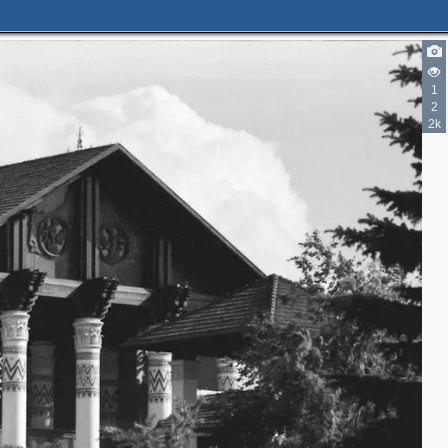
1
2
2k
4
4
9
11
5
16
5
15
2
8
5
3
2