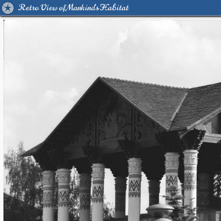
Retro View of Mankind's Habitat