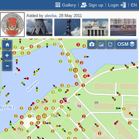
Gallery
Sign up
Login
EN
Added by
alexba
, 28 May 2011
2
2
2
2
2
3
2
OSM
2
3
4
4
3
2
2
2
3
3
6
5
5
3
9
9
7
2
5
3
2
11
3
5
4
4
3
3
4
2
7
9
6
2
4
2
7
8
2
6
6
2
5
3
11
2
7
2
4
10
8
7
2
3
6
2
2
4
3
2
2
2
4
2
6