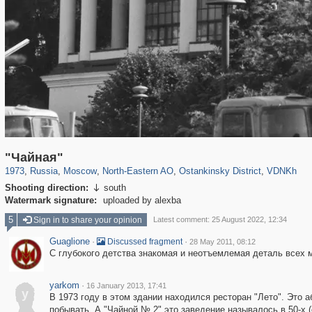
319,779
1,406,195
8,286
24,488
29,243
250
13,481
148
8,293
48
"Чайная"
1973
,
Russia
,
Moscow
,
North-Eastern AO
,
Ostankinsky District
,
VDNKh
Shooting direction:
south

Watermark signature:
uploaded by alexba
5
Sign in to share your opinion
Latest comment: 25 August 2022, 12:34
Guaglione
·
·
Discussed fragment
28 May 2011, 08:12
С глубокого детства знакомая и неотъемлемая деталь всех мо
yarkom
·
16 January 2013, 17:41
y
В 1973 году в этом здании находился ресторан "Лето". Это а
побывать. А "Чайной № 2" это заведение называлось в 50-х 