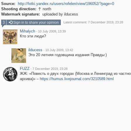
Source:
http://fotki.yandex.ru/users/rofelen/view/196052/?page=0
Shooting direction:
north

Watermark signature:
uploaded by ilducess
3
Sign in to share your opinion
Latest comment: 7 December 2019, 23:28
Mihalych
·
10 July 2009, 13:39
Кто эти люди?
ilducess
·
10 July 2009, 13:42
Это 20 летняя годовщина издания Правды:)
FUZZ
·
7 December 2019, 23:28
ЖЖ: «Повесть о двух городах (Москва и Ленинград из частно
архива)» –
https://humus.livejournal.com/3210589.html