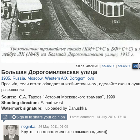
Sizes:
482×610
|
553×700
|
593×750
W
319,861
1,406,849
8,286
27,129
29,243
310
6,082
107
Большая Дорогомиловская улица
1935
,
Russia
,
Moscow
,
Western AO
,
Dorogomilovo
Просьба, если кто-то обладает книгой-источником, сделайте скан в лу
разрешении.
Source:
С.А. Тархов "История Московского трамвая", 1999
Shooting direction:
northwest

Watermark signature:
uploaded by Danushka
12
Sign in to share your opinion
Latest comment: 14 July 2014, 17:10
noginka
·
26 May 2011, 01:09
Круто... по дорогомиловке трамваи ходили)))