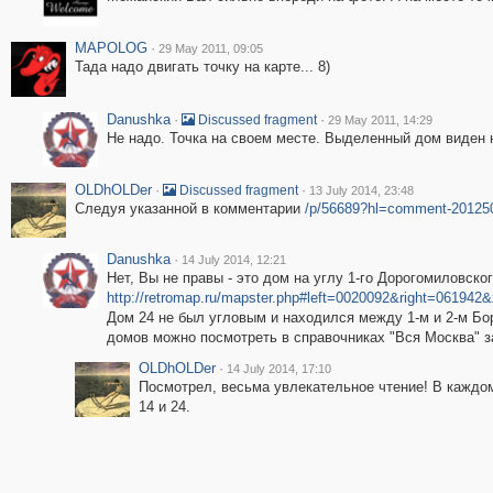
MAPOLOG
·
29 May 2011, 09:05
Тада надо двигать точку на карте... 8)
Danushka
·
·
Discussed fragment
29 May 2011, 14:29
Не надо. Точка на своем месте. Выделенный дом виден
OLDhOLDer
·
·
Discussed fragment
13 July 2014, 23:48
Следуя указанной в комментарии
/p/56689?hl=comment-20125
Danushka
·
14 July 2014, 12:21
Нет, Вы не правы - это дом на углу 1-го Дорогомиловског
http://retromap.ru/mapster.php#left=0020092&right=0619
Дом 24 не был угловым и находился между 1-м и 2-м Б
домов можно посмотреть в справочниках "Вся Москва" з
OLDhOLDer
·
14 July 2014, 17:10
Посмотрел, весьма увлекательное чтение! В каждом
14 и 24.