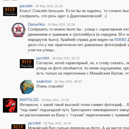
jazzdoit
·
26 May 2011, 01:26
Класс! Спасибо большое. Если бы не надпись, то сложно бы
сообразить, что речь идет о Дорогомиловской! :-)
Danushka
·
26 May 2011, 01:58
Сообразить то можно было бы - улица с характерным изг
движением и трамваев и троллейбуса (в середине 30-х 
маршрутов было). Крайний справа дом виден на
#34082
Д
дело что у нас практически нет довоенных фотографий э
участка улицы...
jazzdoit
·
26 May 2011, 02:13
Согласен, изгиб характерный, но, к слову сказать, 
улица на фото изгибается, по моим ощущениям, где
есть только на пересечении с Можайским Валом, чт
seakonst
·
26 May 2011, 05:53
Очень спасибо!
MAPOLOG
·
28 May 2011, 12:29
Интересно, с какой такой высокой точки снимет фотограф... 8
"под нами" подъездной путь Трехгорного пивоваренного завод
ее расположения на Валу с "глухим" пересечением с трамва
jazzdoit
·
28 May 2011, 15:44
Можайский Вал сильно впереди на фото. А на месте точк