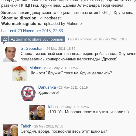
развития ГКНЦП им. Хруничева, Царёва Александра Георгиевича
Source:
архив департамента социального развития ГКНЦП Хруничева
Shooting direction:
northeast

Watermark signature:
uploaded by Muhomor
Last edit 29 November 2015, 22:33
22
Sign in to share your opinion
Latest comment: 28 January 2025, 10:35
St.Sebastian
·
24 May 2011, 18:59
Слева - известный магазин цеха ширпотреба завода Хруничев
продавались конверсионнные велосипеды "Дружок".
Muhomor
·
26 May 2011, 00:56
Шо - эти "Дружки" тоже на Хруне делались?
Danushka
·
26 May 2011, 01:19
Удивляете!
Taboh
·
26 May 2011, 02:37
+100. Ув. Muhomor просто шутить изволит :)
Taboh
·
25 May 2011, 02:58
Сегодня, вроде, посносили весь этот шанхай?