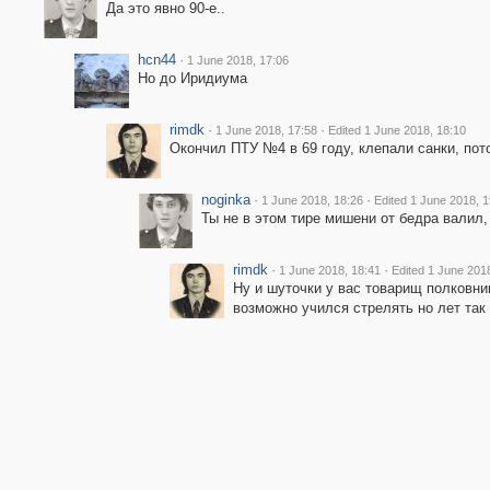
Да это явно 90-е..
hcn44
·
1 June 2018, 17:06
Но до Иридиума
rimdk
·
·
1 June 2018, 17:58
Edited 1 June 2018, 18:10
Окончил ПТУ №4 в 69 году, клепали санки, пот
noginka
·
·
1 June 2018, 18:26
Edited 1 June 2018, 1
Ты не в этом тире мишени от бедра валил, 
rimdk
·
·
1 June 2018, 18:41
Edited 1 June 201
Ну и шуточки у вас товарищ полковник
возможно учился стрелять но лет так з