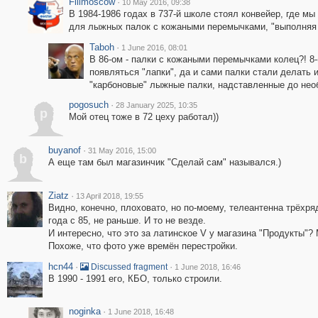
Filimoscow
·
10 May 2016, 09:38
В 1984-1986 годах в 737-й школе стоял конвейер, где 
для лыжных палок с кожаными перемычками, "выполняя 
Taboh
·
1 June 2016, 08:01
В 86-ом - палки с кожаными перемычками колец?! 8-
появляться "лапки", да и сами палки стали делать 
"карбоновые" лыжные палки, надставленные до нео
pogosuch
·
28 January 2025, 10:35
p
Мой отец тоже в 72 цеху работал))
buyanof
·
31 May 2016, 15:00
b
А еще там был магазинчик "Сделай сам" назывался.)
Ziatz
·
13 April 2018, 19:55
Видно, конечно, плоховато, но по-моему, телеантенна трёхря
года с 85, не раньше. И то не везде.
И интересно, что это за латинское V у магазина "Продукты"?
Похоже, что фото уже времён перестройки.
hcn44
·
·
Discussed fragment
1 June 2018, 16:46
В 1990 - 1991 его, КБО, только строили.
noginka
·
1 June 2018, 16:48