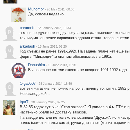
Muhomor
·
26 May 2011, 00:55
Да, совсем недавно.
parametr
·
22 January 2013, 10:33
p
а мы в продуктовом водку покупали,когда отмечали окончани
техникума. он левее кирпичного здания стоял. теперь снесли
arkadash
·
15 June 2013, 02:20
a
Год съёмки не ранее 1991-1992г. На заднем плане нет ещё вы
фирмы "Микродин",а она там обосновалась в 1991г.
Danushka
·
16 June 2013, 15:31
Вы наверное хотели сказать не позднее 1991-1992 года
Olga0507
·
28 January 2014, 18:59
O
вот эти магазины не помню напрочь, почему то, хотя с 1992 
Новозаводской...
IgorT
·
30 January 2015, 07:25
В 82-85 годах тут был "Стол заказов". Я учился в 4-м ПТУ и п
частенько брали на доставку заказов.
На заводе делали не только велосипеды "Дружок", но и каст
палок (может и палки сами), ручки для тачек (мы их тырили и