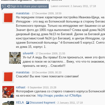
5
Sign in to share your opinion
Latest comment: 2 January 2011, 17:18
maratstas
·
17 December 2009, 18:59
На переднем плане характерная постройка Иванова-Щица, на 
Ипподром - это вид из Боткинской больницы в сторону Бегово
Боткинского проезда. Только на ипподроме нет башенки со ш
Значит фото до 1955 года выполнено? Слева край дома №2/6
дворовый фасад дома №13 по Беговой. Далее за Беговой до
конструктивистский №24 (ул Беговая), в центре Ипподром, с
здание Боткинской больницы "-й Боткинский 5 корпус2. Снято
из дома 15, корпус 1.
silver44
·
17 December 2009, 21:55
Ух-ты! А ведь Вы правы! Если признаться, меня это фот
давно в покое не оставляло... Вижу, что что-то знакомое,
признать не могу....Спасибо!!!
maratstas
·
18 December 2009, 00:20
Спасибо! Вы мне тоже помогаете советами!
rothast
·
8 September 2010, 15:28
Фотография сделана со старого главного корпуса Боткинско
на юго-восток:
http://maps.yandex.ru/-/CNsl6ps
XELA
·
·
Discussed fragment
2 January 2011, 17:18