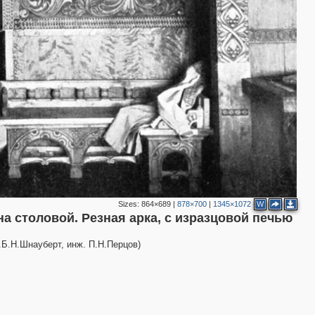
2
Sizes:
864×689
|
878×700
|
1345×1072
W
а столовой. Резная арка, с изразцовой печью
2
2
2
х.Б.Н.Шнауберт, инж. П.Н.Перцов)
3
2