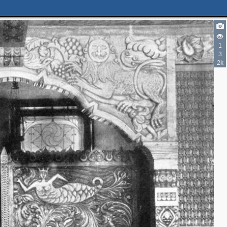
5
2
1
3
7
2k
2
4
3
3
2