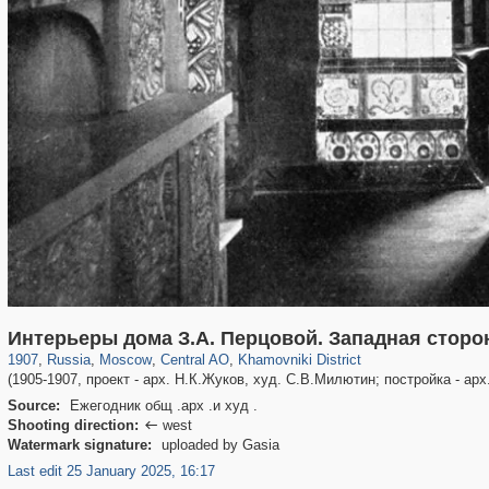
319,780
1,406,254
159,978
8,286
29,243
5,916
19,394
722
Интерьеры дома З.А. Перцовой. Западная сторон
1907
,
Russia
,
Moscow
,
Central AO
,
Khamovniki District
(1905-1907, проект - арх. Н.К.Жуков, худ. С.В.Милютин; постройка - ар
Source:
Ежегодник общ .арх .и худ .
Shooting direction:
west

Watermark signature:
uploaded by Gasia
Last edit 25 January 2025, 16:17