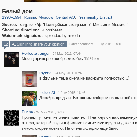
319,861
1,406,849
160,009
8,286
29,243
5,916
13,345
396
Белый дом
1993
–
1994
,
Russia
,
Moscow
,
Central AO
,
Presnensky District
Source:
кадр из х/ф "Полицейская академия 7: Миссия в Москве "
Shooting direction:
northeast

Watermark signature:
uploaded by myeda
12
Sign in to share your opinion
Latest comment: 1 July 2015, 18:46
PerfectStranger
·
24 May 2011, 07:44
Месяц примерно ноябрь-декабрь 1993-го)
myeda
·
24 May 2011, 07:46
в фильме тема снега не раскрыта полностью...)
Helder23
·
1 July 2015, 18:46
Декабрь вряд ли. Бетонным забором начали всё это
Duche
·
24 May 2011, 07:50
Причем тут снег не очень понятно. Я наткнулся на съемочну
актера, который звуки в фильме всякие имитирует)и даже в к
зимой, скорее осенью. Не очень холодно еще было.
myeda
·