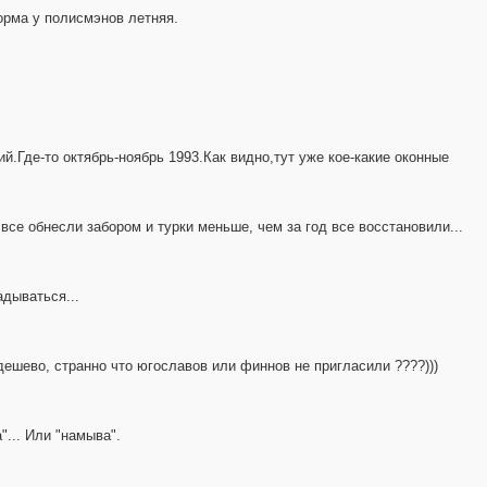
форма у полисмэнов летняя.
й.Где-то октябрь-ноябрь 1993.Как видно,тут уже кое-какие оконные
все обнесли забором и турки меньше, чем за год все восстановили...
дываться...
дешево, странно что югославов или финнов не пригласили ????)))
"... Или "намыва".