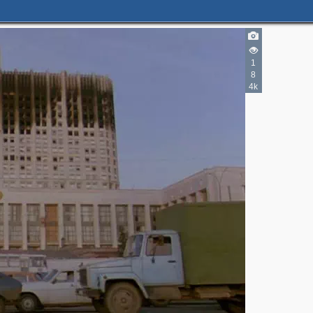
1
8
4k
2
3