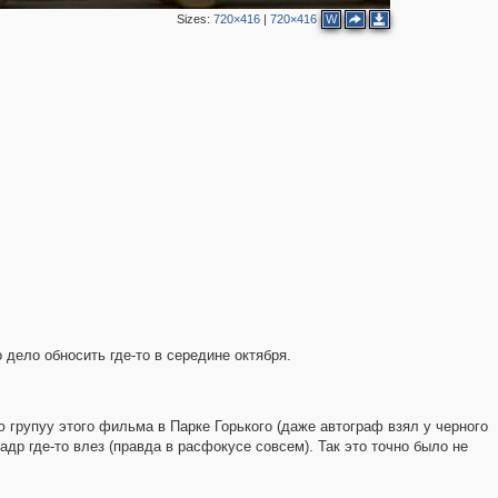
Sizes:
720×416
|
720×416
W
2
2
2
2
 дело обносить где-то в середине октября.
2
ю групуу этого фильма в Парке Горького (даже автограф взял у черного
адр где-то влез (правда в расфокусе совсем). Так это точно было не