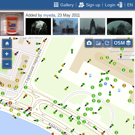
Gallery
Sign up
Login
EN
Added by
myeda
, 23 May 2011
3
OSM
3
2
2
4
2
2
2
2
3
4
2
3
2
2
7
2
5
2
2
5
6
9
5
2
2
2
2
3
5
4
2
4
2
7
2
5
2