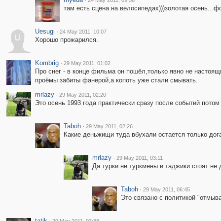
24 May 2011, 09:56
там есть сцена на велосипедах)))золотая осень...
Uesugi
·
24 May 2011, 10:07
U
Хорошо прожарился.
Kombrig
·
29 May 2011, 01:02
Про снег - в конце фильма он пошёл,только явно не настоящи
проёмы забиты фанерой,а копоть уже стали смывать.
mrlazy
·
29 May 2011, 02:20
Это осень 1993 года практически сразу после событий потом 
Taboh
·
29 May 2011, 02:26
Какие деньжищи туда вбухали остается только дога
mrlazy
·
29 May 2011, 03:11
Да турки не туркмены и таджики стоят не 
Taboh
·
29 May 2011, 06:45
Это связано с политикой "отмыва
tatik
·