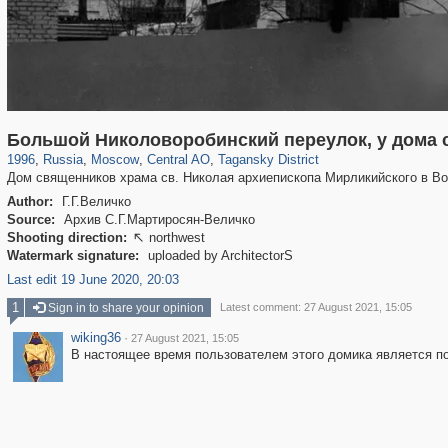
319,864
1,406,761
160,011
8,286
29,243
5,916
10,740
402
Большой Николоворобинский переулок, у дома
1996
,
Russia
,
Moscow
,
Central AO
,
Tagansky District
Дом священников храма св. Николая архиепископа Мирликийского в Во
Author:
Г.Г.Величко
Source:
Архив С.Г.Мартиросян-Величко
Shooting direction:
northwest

Watermark signature:
uploaded by ArchitectorS
Last edit 19 June 2020, 20:03
1
Sign in to share your opinion
Latest comment: 27 August 2021, 15:05
wiking36
·
27 August 2021, 15:05
В настоящее время пользователем этого домика является п