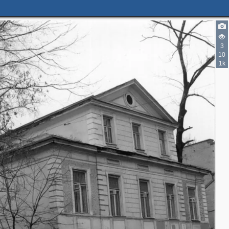
3
10
1k
2
2
3
2