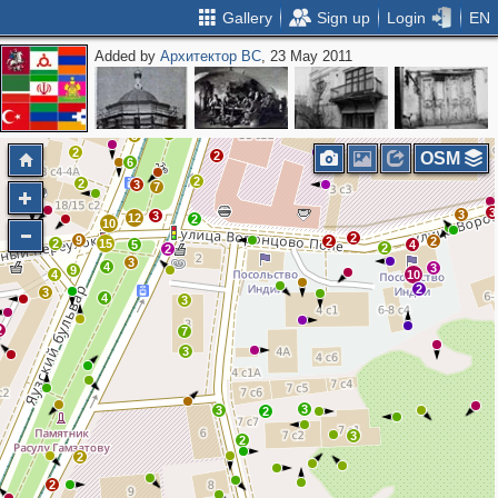
Gallery
Sign up
Login
EN
Added by
Архитектор ВС
, 23 May 2011
2
3
2
2
3
2
2
2
OSM
6
2
2
3
7
3
3
3
12
2
10
2
9
2
2
2
15
5
4
2
2
3
4
3
9
4
10
2
3
4
3
2
7
3
3
3
2
3
2
2
2