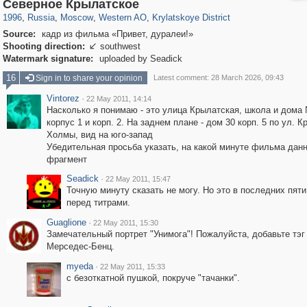
319,968
1,407,861
8,295
27,135
29,263
310
1,754
5
Северное Крылатское
1996
,
Russia
,
Moscow
,
Western AO
,
Krylatskoye District
Source:
кадр из фильма «Привет, дуралеи!»
Shooting direction:
southwest

Watermark signature:
uploaded by Seadick
16
Sign in to share your opinion
Latest comment: 28 March 2026, 09:43
Vintorez
·
22 May 2011, 14:14
Насколько я понимаю - это улица Крылатская, школа и дома
корпус 1 и корп. 2. На заднем плане - дом 30 корп. 5 по ул. 
Холмы, вид на юго-запад
Убедительная просьба указать, на какой минуте фильма дан
фрагмент
Seadick
·
22 May 2011, 15:47
Точную минуту сказать не могу. Но это в последних пят
перед титрами.
Guaglione
·
22 May 2011, 15:30
Замечательный портрет "Унимога"! Пожалуйста, добавьте тэг
Мерседес-Бенц.
myeda
·
22 May 2011, 15:33
с безоткатной пушкой, покруче "тачанки".