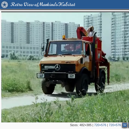
Retro View of Mankind's Habitat
Sizes:
482×385
|
720×576
|
720×576
W