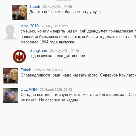
Taboh
·
23 May 2011, 02:59
Да, это он! Прямо, бальзам на душу :)
alex_2010
·
23 May 2011, 02:10
a
смешно, но если верить базам, сей драндулет принадлежал го
навесили бумажные номера, как сейчас это делают. но в лю
мерседес 1994 года выпуска...
Guaglione
·
23 May 2011, 02:26
Год выпуска подходит вполне.
Taboh
·
23 May 2011, 03:00
Справедливости ради надо назвать фото "Северное Крылатск
DEZANN
·
28 March 2026, 09:43
Сегодня пытался вживую искать места съёмок фильма в Севе
не искал. Но спасибо за кадры