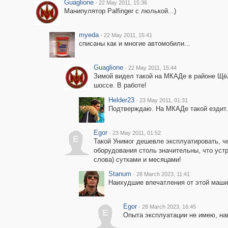
Guaglione
·
22 May 2011, 15:36
Манипулятор Palfinger с люлькой...)
myeda
·
22 May 2011, 15:41
списаны как и многие автомобили...
Guaglione
·
22 May 2011, 15:44
Зимой видел такой на МКАДе в районе Щё
шоссе. В работе!
Helder23
·
23 May 2011, 01:31
Подтверждаю. На МКАДе такой ездит.
Egor
·
23 May 2011, 01:52
E
Такой Унимог дешевле эксплуатировать, че
оборудования столь значительны, что уст
слова) сутками и месяцами!
Stanum
·
28 March 2023, 11:41
Наихудшие впечатления от этой маши
Egor
·
28 March 2023, 16:45
E
Опыта эксплуатации не имею, на