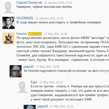
Сергей Пахмутов
·
11 January 2010, 17:41
С
Наверное, первая московская пробка
RAZ008426
·
22 January 2011, 12:18
В гуще машин можно разглядеть и трофейные иномарки.
forester
·
17 May 2011, 11:56
По предложению расмотреть после фотки 44849 "автопарк" н
фото, могу констатировать: Большинство- по-прежнему ГАЗ-
несколько ЗИС-101, пара БМВ-321 с сдвоенным задним стекл
светлый слева- похоже Вандерер, маленький вдали- Опель К
Олимпия, два кабриолета таинственной наружности, один из 
- может быть Адлер. Все иномарки - германские, в отличие от
papa15
·
17 May 2011, 12:06
Ув.forester,подскажите пожалуйста,почему на авто отсу
Egor
·
17 May 2011, 12:22
E
Если не против - отвечу я. Номера как раз присутст
номеров можно говорить о том, что даже не все ав
удостоверения, выдававшегося при приёме трофея
у меня такой документ на мотоцикл БМВ.
papa15
·
17 May 2011, 12:31