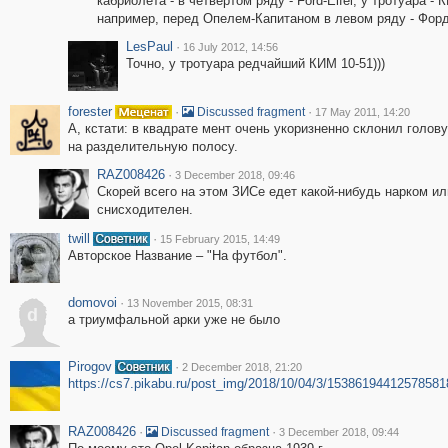
кабриолета - в четвёртом ряду - Ford-Eifel, у тротуара 
например, перед Опелем-Капитаном в левом ряду - Форд
LesPaul
·
16 July 2012, 14:56
Точно, у тротуара редчайший КИМ 10-51)))
forester
·
·
Discussed fragment
17 May 2011, 14:20
А, кстати: в квадрате мент очень укоризненно склонил голо
на разделительную полосу.
RAZ008426
·
3 December 2018, 09:46
Скорей всего на этом ЗИСе едет какой-нибудь нарком ил
снисходителен.
twill
·
15 February 2015, 14:49
Авторское Название – "На футбол".
domovoi
·
13 November 2015, 08:31
d
а триумфальной арки уже не было
Pirogov
·
2 December 2018, 21:20
https://cs7.pikabu.ru/post_img/2018/10/04/3/15386194412578581
RAZ008426
·
·
Discussed fragment
3 December 2018, 09:44