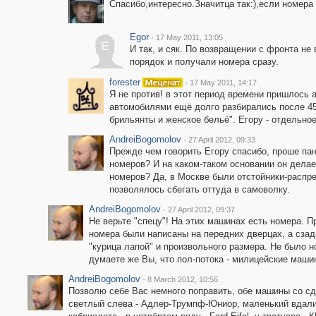
Спасибо,интересно.Значитца так:),если номера
Egor
·
17 May 2011, 13:05
E
И так, и сяк. По возвращении с фронта не
порядок и получали номера сразу.
forester
·
17 May 2011, 14:17
Я не против! в этот период времени пришлось 
автомобилями ещё долго разбирались после 45
брильянты и женское бельё". Егору - отдельное
AndreiBogomolov
·
27 April 2012, 09:33
Прежде чем говорить Егору спасибо, проше пан
номеров? И на каком-таком основании он делае
номеров? Да, в Москве были отстойники-распр
позволялось сбегать оттуда в самоволку.
AndreiBogomolov
·
27 April 2012, 09:37
Не верьте "спецу"! На этих машинах есть номера. П
номера были написаны на передних дверцах, а сзад
"курица лапой" и произвольного размера. Не было 
думаете же Вы, что пол-потока - милицейские маши
AndreiBogomolov
·
8 March 2012, 10:56
Позволю себе Вас немного поправить, обе машины со с
светлый слева - Адлер-Трумпф-Юниор, маленький вдали 