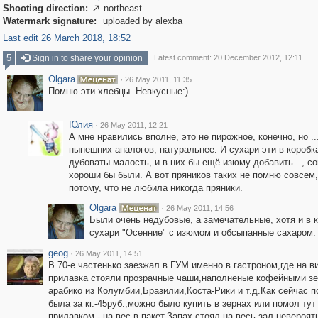
Shooting direction:
northeast

Watermark signature:
uploaded by alexba
Last edit 26 March 2018, 18:52
5
Sign in to share your opinion
Latest comment: 20 December 2012, 12:11
Olgara
·
26 May 2011, 11:35
Помню эти хлебцы. Невкусные:)
Юлия
·
26 May 2011, 12:21
А мне нравились вполне, это не пирожное, конечно, но .
нынешних аналогов, натуральнее. И сухари эти в коробк
дубоваты малость, и в них бы ещё изюму добавить..., с
хороши бы были. А вот пряников таких не помню совсем
потому, что не любила никогда пряники.
Olgara
·
26 May 2011, 14:56
Были очень недубовые, а замечательные, хотя и в к
сухари "Осенние" с изюмом и обсыпанные сахаром.
geog
·
26 May 2011, 14:51
В 70-е частенько заезжал в ГУМ именно в гастроном,где на в
прилавка стояли прозрачные чаши,наполненые кофейными з
арабико из Колумбии,Бразилии,Коста-Рики и т.д.Как сейчас 
была за кг.-45руб.,можно было купить в зернах или помол тут
прилавком - на вес в пакет.Запах стоял на весь зал невероят