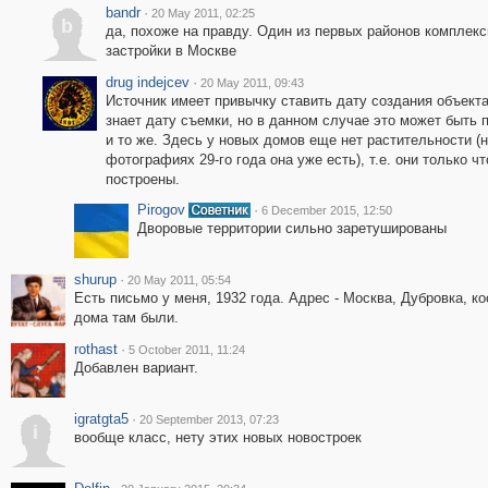
bandr
·
20 May 2011, 02:25
b
да, похоже на правду. Один из первых районов комплекс
застройки в Москве
drug indejcev
·
20 May 2011, 09:43
Источник имеет привычку ставить дату создания объекта
знает дату съемки, но в данном случае это может быть 
и то же. Здесь у новых домов еще нет растительности (
фотографиях 29-го года она уже есть), т.е. они только чт
построены.
Pirogov
·
6 December 2015, 12:50
Дворовые территории сильно заретушированы
shurup
·
20 May 2011, 05:54
Есть письмо у меня, 1932 года. Адрес - Москва, Дубровка, ко
дома там были.
rothast
·
5 October 2011, 11:24
Добавлен вариант.
igratgta5
·
20 September 2013, 07:23
i
вообще класс, нету этих новых новостроек