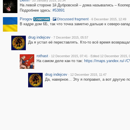
Delfin
·
20 January 2015, 20:34
На левой стороне 1й Дубровской – дома назывались – Коопер
Подробнее здесь:
#53891
Pirogov
·
·
Discussed fragment
6 December 2015, 12:49
В кадре дом 6Б, так что точка заметно дальше к северо-запа
drug indejcev
·
7 December 2015, 05:57
Да я устал её переставлять. Кто-то всё время возвращал
rothast
·
·
12 December 2015, 07:41
Edited 12 December 2015, 
На самом деле как-то так:
https://maps.yandex.ru/-
drug indejcev
·
12 December 2015, 11:47
Да, наверное... Эту я поправил, а вот другую п