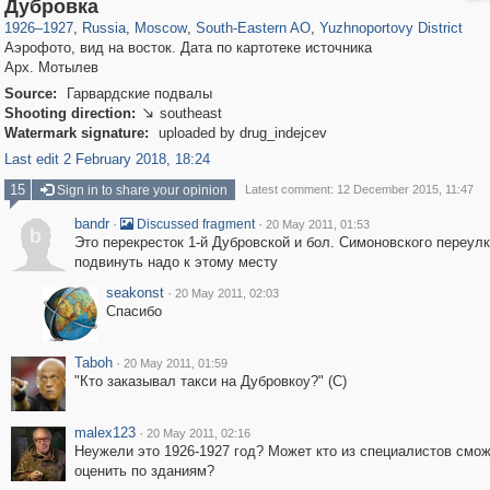
319,716
1,405,939
8,286
11,379
29,243
197
1,124
4
Дубровка
1926
–
1927
,
Russia
,
Moscow
,
South-Eastern AO
,
Yuzhnoportovy District
Аэрофото, вид на восток. Дата по картотеке источника
Арх. Мотылев
Source:
Гарвардские подвалы
Shooting direction:
southeast

Watermark signature:
uploaded by drug_indejcev
Last edit 2 February 2018, 18:24
15
Sign in to share your opinion
Latest comment: 12 December 2015, 11:47
bandr
·
·
Discussed fragment
20 May 2011, 01:53
b
Это перекресток 1-й Дубровской и бол. Симоновского переулк
подвинуть надо к этому месту
seakonst
·
20 May 2011, 02:03
Спасибо
Taboh
·
20 May 2011, 01:59
"Кто заказывал такси на Дубровкоу?" (С)
malex123
·
20 May 2011, 02:16
Неужели это 1926-1927 год? Может кто из специалистов смо
оценить по зданиям?