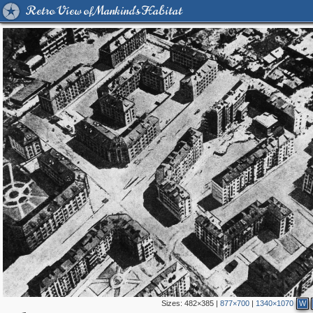
Retro View of Mankind's Habitat
Sizes:
482×385
|
877×700
|
1340×1070
W