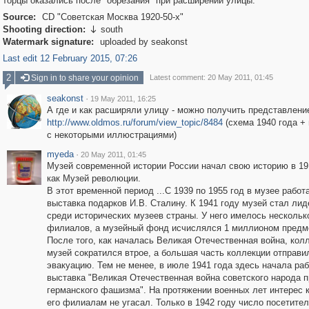
торцы оказались после "обрезания" при расширении улицы.
Source:
CD "Советская Москва 1920-50-х"
Shooting direction:
south

Watermark signature:
uploaded by seakonst
Last edit 12 February 2015, 07:26
2
Sign in to share your opinion
Latest comment: 20 May 2011, 01:45
seakonst
·
19 May 2011, 16:25
А где и как расширяли улицу - можно получить представлени
http://www.oldmos.ru/forum/view_topic/8484
(схема 1940 года +
с некоторыми иллюстрациями)
myeda
·
20 May 2011, 01:45
Музей современной истории России начал свою историю в 19
как Музей революции.
В этот временной период ...С 1939 по 1955 год в музее работ
выставка подарков И.В. Сталину. К 1941 году музей стал ли
среди исторических музеев страны. У него имелось нескольк
филиалов, а музейный фонд исчислялся 1 миллионом предм
После того, как началась Великая Отечественная война, кол
музей сократился втрое, а большая часть коллекции отправи
эвакуацию. Тем не менее, в июле 1941 года здесь начала ра
выставка "Великая Отечественная война советского народа п
германского фашизма". На протяжении военных лет интерес 
его филиалам не угасал. Только в 1942 году число посетите