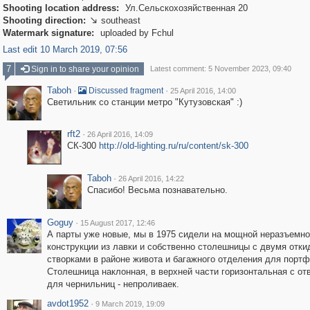
Shooting location address:
Ул.Сельскохозяйственная 20
Shooting direction:
southeast

Watermark signature:
uploaded by Fchul
Last edit 10 March 2019, 07:56
7
Sign in to share your opinion
Latest comment: 5 November 2023, 09:40
Taboh
·
·
Discussed fragment
25 April 2016, 14:00
Светильник со станции метро "Кутузовская" :)
rft2
·
26 April 2016, 14:09
СК-300
http://old-lighting.ru/ru/content/sk-300
Taboh
·
26 April 2016, 14:22
Спасибо! Весьма познавательно.
Goguy
·
15 August 2017, 12:46
А парты уже новые, мы в 1975 сидели на мощной неразъемн
конструкции из лавки и собственно столешницы с двумя отк
створками в районе живота и багажного отделения для портф
Столешница наклонная, в верхней части горизонтальная с от
для чернильниц - непроливаек.
avdot1952
·
9 March 2019, 19:09