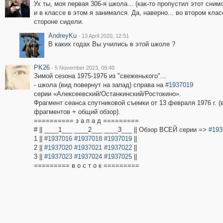
Ух ты, моя первая 306-я школа... (как-то пропустил этот сним
и в классе в этом я занимался. Да, наверно... во втором клас
стороне сидели.
AndreyKu
·
13 April 2020, 12:51
В каких годах Вы учились в этой школе ?
PK26
·
5 November 2023, 09:40
Зимой сезона 1975-1976 из "свеженького"...
- школа (вид повернут на запад) справа на
#1937019
серии «Алексеевский/Останкинский/Ростокино».
Фрагмент сеанса спутниковой съемки от 13 февраля 1976 г. (
фрагментов + общий обзор).
========== з а п а д =========
# || ____1___ ____2___ ____3___ || Обзор ВСЕЙ серии =>
#193
1 ||
#1937016
#1937018
#1937019
||
2 ||
#1937020
#1937021
#1937022
||
3 ||
#1937023
#1937024
#1937025
||
========= в о с т о к =========