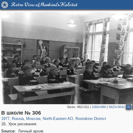
Retro View of Mankind's Habitat
Sizes:
482×311
|
1050×680
|
5623×3642
W
319,878
1,407,281
8,286
24,495
29,248
250
745
18
В школе № 306
1977
,
Russia
,
Moscow
,
North-Eastern AO
,
Rostokino District
1Б. Урок рисования.
Source:
Личный архив