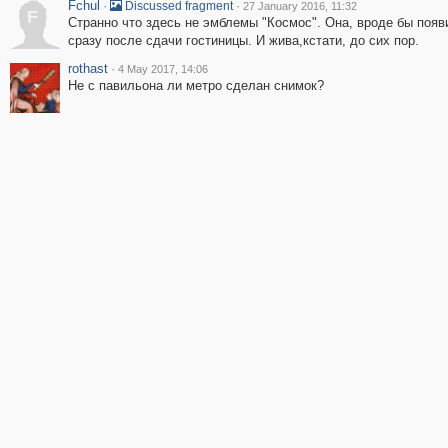
Fchul
·
·
Discussed fragment
27 January 2016, 11:32
F
Странно что здесь не эмблемы "Космос". Она, вроде бы появ
сразу после сдачи гостиницы. И жива,кстати, до сих пор.
rothast
·
4 May 2017, 14:06
Не с павильона ли метро сделан снимок?