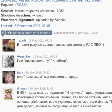
1980
–
1982
,
Russia
,
Moscow
,
North-Eastern AO
,
Ostankinsky District
Вариант
#733722
Source:
Набор открыток «Москва», 1982
Shooting direction:
east

Watermark signature:
uploaded by Seadick
Last edit 8 December 2022, 21:45
6
Sign in to share your opinion
Latest comment: 4 May 2017, 14:06
Taboh
·
18 May 2011, 07:28
В таком ракурсе здание напоминает антенну РЛС ПВО :)
Agaspher
·
18 May 2011, 07:38
Или "противопехотку" "Клэймор".
tatik
·
18 May 2011, 08:22
или "полстакана" как говорили в народе
dirigabl
·
18 May 2011, 11:46
В 80-х годах нам, сотрудникам "Интуриста", здесь устраивал
новогодние корпоративчики. Помню, как после затянувшейся
официальной части, все с удовольствием смотрели фильм "
для двоих", причем он тогда еще не шёл в кинотеатрах.