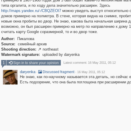
Примерно в 1987-1988 годах дом 3 был обшит каким-то непонятным ма
типа оргалита, и по ходу дела значительно расширен. Здесь
http://maps.yandex.ru/-/CBQZEOI7
можно увидеть выступ относительно 
домов примерно на полметра. В стене, которая видна на снимке, пробит
новые окна пробиты во двор. Не знаю, какова была начальная ширина д
возможно, он был расширен примерно на метр по направлению к дому 1
считать карту Google соразмерной, то и во двор тоже.
Author:
Пикалова
Source:
семейный архив
Shooting direction:
northeast

Watermark signature:
uploaded by daryenka
1
Sign in to share your opinion
Latest comment: 16 May 2011, 05:12
daryenka
·
·
Discussed fragment
16 May 2011, 05:12
Не знаю, как по-научному называется эта деталь, но сейчас е
Есть подозрение, что она была поглощена при расширении д