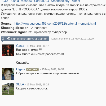
1930
,
Russia
,
Moscow
,
Central AO
,
Krasnoselsky District
В первоисточние сказано, что снимок мэтра Ле Корбюзье на строительс
здания "ЦЕНТРОСОЮЗА" сделан мартовским утром 1930 г.
Исходя из направления тени, можно предположить, что направление съ
север.
Source:
http://www.aggregat456.com/2010/12/sartorial-moment.html
Shooting direction:
northeast

Watermark signature:
uploaded by cynepcccp
3
Sign in to share your opinion
Latest comment: 16 May 2011, 16:29
Gasia
·
15 May 2011, 16:42
Вот это снимок !!!
Как много он может рассказать!!!
Спасибо.
Olgara
·
15 May 2011, 16:59
Образ мэтра - искренний и проникновенный.
XELA
·
16 May 2011, 16:29
Скорее северо-восток.