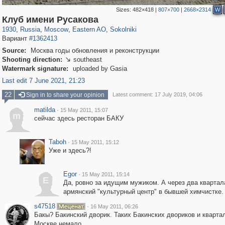
Sizes:
482×418
|
807×700
|
2668×2314
W
319,779
1,406,257
8,286
20,925
29,243
306
5,622
49
Клуб имени Русакова
1930
,
Russia
,
Moscow
,
Eastern AO
,
Sokolniki
Вариант
#1362413
Source:
Москва годы обновления и реконструкции
Shooting direction:
southeast

Watermark signature:
uploaded by Gasia
Last edit 7 June 2021, 21:23
22
Sign in to share your opinion
Latest comment: 17 July 2019, 04:06
matilda
·
15 May 2011, 15:07
m
сейчас здесь ресторан БАКУ
Taboh
·
15 May 2011, 15:12
Уже и здесь?!
Egor
·
15 May 2011, 15:14
E
Да, ровно за идущим мужиком. А через два квартала
армянский "культурный центр" в бывшей химчистке.
s47518
·
16 May 2011, 06:26
Бакы? Бакинский дворик. Таких Бакинских двориков и кварта
Москве немало.