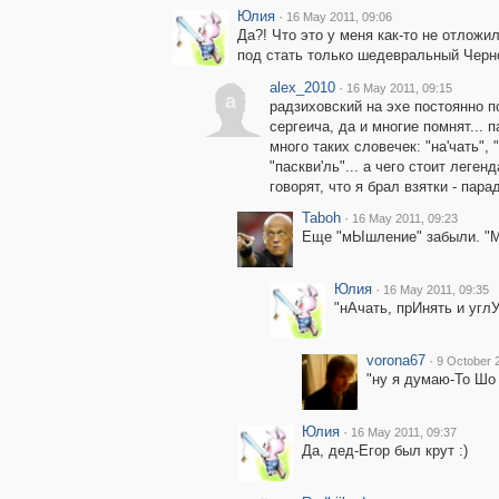
Юлия
·
16 May 2011, 09:06
Да?! Что это у меня как-то не отложил
под стать только шедевральный Черн
alex_2010
·
16 May 2011, 09:15
a
радзиховский на эхе постоянно п
сергеича, да и многие помнят...
много таких словечек: "на'чать", "
"паскви'ль"... а чего стоит леге
говорят, что я брал взятки - пара
Taboh
·
16 May 2011, 09:23
Еще "мЫшление" забыли. "Мы
Юлия
·
16 May 2011, 09:35
"нАчать, прИнять и углУ
vorona67
·
9 October 
"ну я думаю-То Шо
Юлия
·
16 May 2011, 09:37
Да, дед-Егор был крут :)