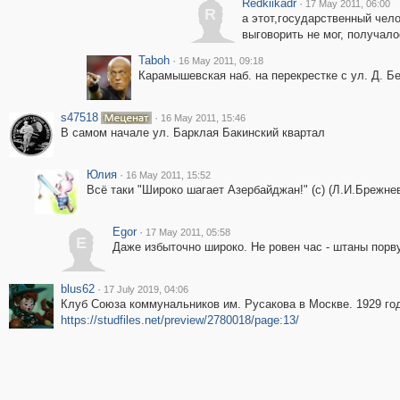
Redkiikadr
·
17 May 2011, 06:00
R
а этот,государственный чело
выговорить не мог, получал
Taboh
·
16 May 2011, 09:18
Карамышевская наб. на перекрестке с ул. Д. Бе
s47518
·
16 May 2011, 15:46
В самом начале ул. Барклая Бакинский квартал
Юлия
·
16 May 2011, 15:52
Всё таки "Широко шагает Азербайджан!" (с) (Л.И.Брежне
Egor
·
17 May 2011, 05:58
E
Даже избыточно широко. Не ровен час - штаны порву
blus62
·
17 July 2019, 04:06
Клуб Союза коммунальников им. Русакова в Москве. 1929 год
https://studfiles.net/preview/2780018/page:13/