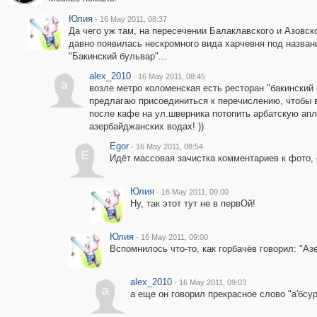
Юлия
·
16 May 2011, 08:37
Да чего уж там, на пересечении Балаклавского и Азовско
давно появилась нескромного вида харчевня под назван
"Бакинский бульвар"...
alex_2010
·
16 May 2011, 08:45
a
возле метро коломенская есть ресторан "бакинский 
предлагаю присоединиться к перечислению, чтобы 
после кафе на ул.шверника потопить арбатскую апл
азербайджанских водах! ))
Egor
·
16 May 2011, 08:54
E
Идёт массовая зачистка комментариев к фото, 
Юлия
·
16 May 2011, 09:00
Ну, так этот тут не в первОй!
Юлия
·
16 May 2011, 09:00
Вспомнилось что-то, как горбачёв говорил: "Аз
alex_2010
·
16 May 2011, 09:03
a
а еще он говорил прекрасное слово "а'бсур