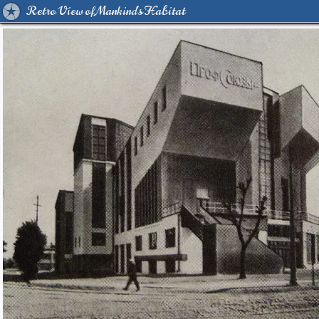
Retro View of Mankind's Habitat