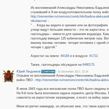
Из воспоминаний Александры Николаевны Бадьиной
служившей в 9-ом воздухоплавательном полку войс
http://iremember.ru/memoirs/zenitchiki/badina-aleksand
nikolaevna/
-
" ... Когда вы видите в хронике или на фотографиях 
улице ведут большие емкости – это не аэростаты, а
газгольдеры – емкости для хранения водорода. Ка
газгольдер вмещал 125 кубических метров газа. Ве
махину восемь человек: четыре человека с одной с
четыре с другой."
Аэростат на земле:
#4168
и в воздухе:
#1722
.
Также, газгольдеры обсуждали на
#480175
.
Юрий Людников
·
31 December 2017, 22:18
Отрывок из воспоминаний Александры Николаевны Бадьиной,
войск ПВО -
http://iremember.ru/memoirs/zenitchiki/badina-aleks
В июне 1943 года все московские полки ПВО были сведены в 
На 9-й полк была возложена задача охранять центр Москвы.
самолета на аэростатном заграждении, а всего за войну аэр
Меня встретил командир, он объяснил мне, что такое аэроста