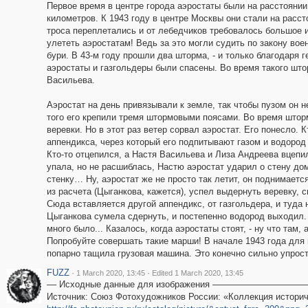
Первое время в центре города аэростаты были на расстоянии 
километров. К 1943 году в центре Москвы они стали на расст
троса переплетались и от лебедчиков требовалось большое ис
улететь аэростатам! Ведь за это могли судить по закону вое
бури. В 43-м году прошли два шторма, - и только благодаря 
аэростаты и газгольдеры были спасены. Во время такого што
Васильева.
Аэростат на день привязывали к земле, так чтобы пузом он н
того его крепили тремя штормовыми поясами. Во время штор
веревки. Но в этот раз ветер сорвал аэростат. Его понесло. 
аппендикса, через который его подпитывают газом и водород
Кто-то отцепился, а Настя Васильева и Лиза Андреева вцепи
упала, но не расшиблась, Настю аэростат ударил о стену дом
стенку… Ну, аэростат же не просто так летит, он поднимается
из расчета (Цыганкова, кажется), успел выдернуть веревку, с
Сюда вставляется другой аппендикс, от газгольдера, и туда
Цыганкова сумела сдернуть, и постепенно водород выходил. 
много было... Казалось, когда аэростаты стоят, - ну что там
Попробуйте совершать такие марши! В начале 1943 года для
попарно тащила грузовая машина. Это конечно сильно упрос
FUZZ
·
·
1 March 2020, 13:45
Edited 1 March 2020, 13:45
–– Исходные данные для изображения –––––––––––––––––––
Источник: Союз Фотохудожников России: «Коллекция истори