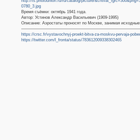
http://fs.photounion.ru/ru/catalog/picture/&cntvat_fgrc=300&p
0780_3.jpg
Время съёмки: октябрь 1941 года.
Автор: Устинов Александр Васильевич (1909-1995)
Описание: Аэростаты проносят по Москве, занимая исходные 
––––––––––––––––––––––––––––––––––––––––––––––––––––––
https://crsc.fr/vystavochnyj-proekt-bitva-za-moskvu-pervaja-pobe
https://twitter.com/l_fronta/status/783612009338302465