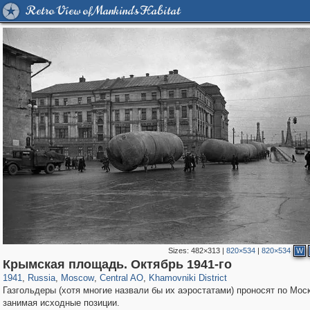
Retro View of Mankind's Habitat
Sizes:
482×313
|
820×534
|
820×534
W
319,861
1,406,849
160,009
8,286
29,243
5,916
19,395
722
Крымская площадь. Октябрь 1941-го
1941
,
Russia
,
Moscow
,
Central AO
,
Khamovniki District
Газгольдеры (хотя многие назвали бы их аэростатами) проносят по Мос
занимая исходные позиции.