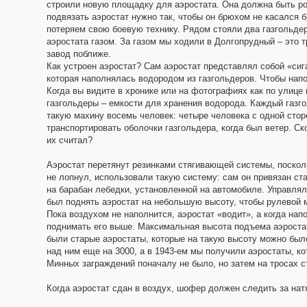
строили новую площадку для аэростата. Она должна быть ров
подвязать аэростат нужно так, чтобы он брюхом не касался бр
потеряем свою боевую технику. Рядом стояли два газгольдер
аэростата газом. За газом мы ходили в Долгопрудный – это 
завод поближе.
Как устроен аэростат? Сам аэростат представлял собой «сиг
которая наполнялась водородом из газгольдеров. Чтобы напо
Когда вы видите в хронике или на фотографиях как по улице 
газгольдеры – емкости для хранения водорода. Каждый газг
такую махину восемь человек: четыре человека с одной стор
транспортировать оболочки газгольдера, когда был ветер. Ск
их считал?
Аэростат перетянут резинками стягивающей системы, поскол
не лопнул, использовали такую систему: сам он привязан с
на барабан лебедки, установленной на автомобиле. Управля
был поднять аэростат на небольшую высоту, чтобы рулевой 
Пока воздухом не наполнится, аэростат «водит», а когда нап
поднимать его выше. Максимальная высота подъема аэростат
были старые аэростаты, которые на такую высоту можно было
над ним еще на 3000, а в 1943-ем мы получили аэростаты, к
Минных заграждений поначалу не было, но затем на тросах 
Когда аэростат сдан в воздух, шофер должен следить за нат