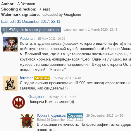
Author:
А.Устинов
Shooting direction:
east

Watermark signature:
uploaded by Guaglione
Last edit 31 December 2017, 22:11
6
Sign in to share your opinion
Latest comment: 1 March 2020, 13:45
Abdullah
·
15 May 2011, 14:29
Кстати, в здании слева (краешек которого видно на фото) в н
действует очень хороший музей, посвящённый обороне Москв
м. Большой зал, где в т.ч. установлены плазменные экраны, 
крутится хроника ноября-декабря 41-го. Один из лучших, на м
музеев столицы военного направления. Вход со стороны Ост
входа в музей - "Катюша".
forester
·
15 May 2011, 14:48
С годом сильно промахнулись!!! 900 лет назад аэростатов не
заявляю, как свидетель! :)
Guaglione
·
15 May 2011, 14:52
Поверим Вам на слово!)))
Юрий Людников
·
·
29 December 2017, 14:30
Edited 29 December 2017, 21:11
В описании неточность. На фотографии газгольдеры
аэростаты.