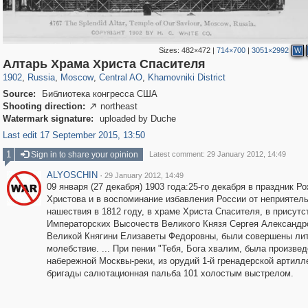
Sizes:
482×472
|
714×700
|
3051×2992
W
319,864
1,406,716
160,011
8,286
29,243
5,916
19,394
722
Алтарь Храма Христа Спасителя
1902
,
Russia
,
Moscow
,
Central AO
,
Khamovniki District
Source:
Библиотека конгресса США
Shooting direction:
northeast

Watermark signature:
uploaded by Duche
Last edit 17 September 2015, 13:50
1
Sign in to share your opinion
Latest comment: 29 January 2012, 14:49
ALYOSCHIN
·
29 January 2012, 14:49
09 января (27 декабря) 1903 года:25-го декабря в праздник Р
Христова и в воспоминание избавления России от неприятель
нашествия в 1812 году, в храме Христа Спасителя, в присутс
Императорских Высочеств Великого Князя Сергея Александр
Великой Княгини Елизаветы Федоровны, были совершены лит
молебствие. ... При пении "Тебя, Бога хвалим, была произвед
набережной Москвы-реки, из орудий 1-й гренадерской артилл
бригады салютационная пальба 101 холостым выстрелом.