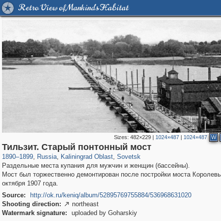
Retro View of Mankind's Habitat
Sizes:
482×229
|
1024×487
|
1024×487
W
1,406,161
26,071
144
29,243
1,329
2
Тильзит. Старый понтонный мост
1890
–
1899
,
Russia
,
Kaliningrad Oblast
,
Sovetsk
Раздельные места купания для мужчин и женщин (бассейны).
Мост был торжественно демонтирован после постройки моста Королев
октября 1907 года.
Source:
http://ok.ru/keniq/album/52895769755884/536968631020
Shooting direction:
northeast

Watermark signature:
uploaded by Goharskiy