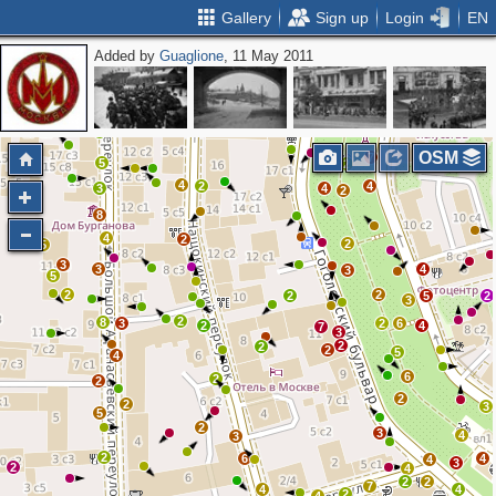
Gallery
Sign up
Login
EN
Added by
Guaglione
, 11 May 2011
3
5
3
4
2
2
2
7
2
3
2
4
5
9
6
2
4
OSM
7
5
2
4
2
4
3
4
2
8
4
2
2
5
3
3
4
3
5
2
2
2
5
2
3
2
8
3
2
6
2
4
7
3
2
2
2
5
4
6
2
2
2
2
3
5
2
3
4
3
2
6
4
4
3
2
4
2
2
7
4
4
2