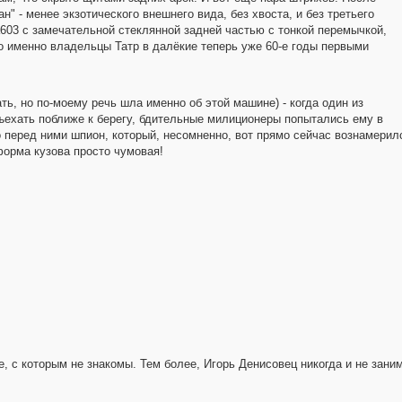
" - менее экзотического внешнего вида, без хвоста, и без третьего
а603 с замечательной стеклянной задней частью с тонкой перемычкой,
то именно владельцы Татр в далёкие теперь уже 60-е годы первыми
ть, но по-моему речь шла именно об этой машине) - когда один из
ъехать поближе к берегу, бдительные милиционеры попытались ему в
 перед ними шпион, который, несомненно, вот прямо сейчас вознамерил
 форма кузова просто чумовая!
е, с которым не знакомы. Тем более, Игорь Денисовец никогда и не зани