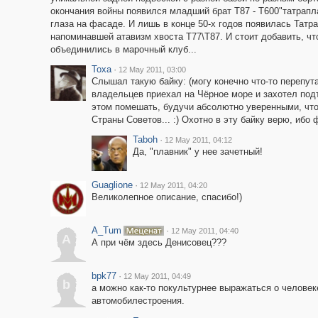
окончания войны появился младший брат Т87 - Т600"татраплан
глаза на фасаде. И лишь в конце 50-х годов появилась Татр
напоминавшей атавизм хвоста Т77\Т87. И стоит добавить, ч
объединились в марочный клуб...
Toxa
·
12 May 2011, 03:00
Слышал такую байку: (могу конечно что-то перепута
владельцев приехал на Чёрное море и захотел под
этом помешать, будучи абсолютно уверенными, что
Страны Советов... :) Охотно в эту байку верю, ибо
Taboh
·
12 May 2011, 04:12
Да, "плавник" у нее зачетный!
Guaglione
·
12 May 2011, 04:20
Великолепное описание, спасибо!)
A_Tum
·
12 May 2011, 04:40
A
А при чём здесь Денисовец???
bpk77
·
12 May 2011, 04:49
b
а можно как-то покультурнее выражаться о человек
автомобилестроения.