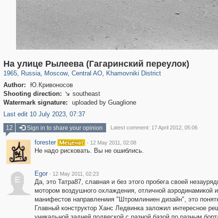
319,780
1,406,493
159,978
8,286
29,243
5,916
19,394
722
На улице Рылеева (Гагаринский переулок)
1965
,
Russia
,
Moscow
,
Central AO
,
Khamovniki District
Author:
Ю.Кривоносов
Shooting direction:
southeast

Watermark signature:
uploaded by Guaglione
Last edit 10 July 2023, 07:37
12
Sign in to share your opinion
Latest comment: 17 April 2012, 05:06
forester
·
12 May 2011, 02:08
Не надо рисковать. Вы не ошиблись.
Egor
·
12 May 2011, 02:23
E
Да, это Татра87, славная и без этого пробега своей незаур
мотором воздушного охлаждения, отличной аэродинамикой и
манифестов направлениия "Штромлиниен дизайн", это понятно
Главный конструктор Ханс Ледвинка заложил интересное реш
уникальной задней подвеской с разной базой по разным борт