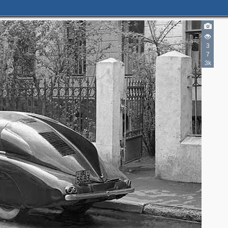
3
5
5
7
3k
2
2
2
3
4