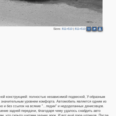
26
11
6
Sizes:
811×510
|
811×510
W
2
5
6
5
2
2
12
9
ядной конструкцией: полностью независимой подвеской, У-образным
 значительным уровнем комфорта. Автомобиль является одним из
14
8
 и без ссылок на всякие "...педии" и недоделанных денисовцов.
ение задней передачи, благодаря чему удалось снабдить авто
ам, что скрыто щитами задних арок. И вот ещё пара штрихов. После