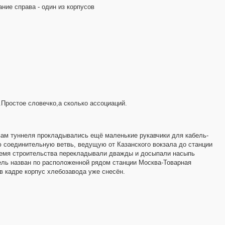
ние справа - один из корпусов
.Простое словечко,а сколько ассоциаций.
вам туннеля прокладывались ещё маленькие рукавчики для кабель-
ю соединительную ветвь, ведущую от Казанского вокзала до станции
ремя строительства перекладывали дважды и досыпали насыпь
нель назван по расположенной рядом станции Москва-Товарная
в кадре корпус хлебозавода уже снесён.