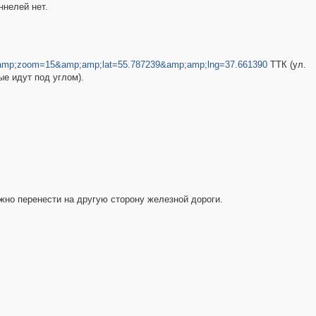
ннелей нет.
amp;zoom=15&amp;amp;lat=55.787239&amp;amp;lng=37.661390
ТТК (ул.
ые идут под углом).
жно перенести на другую сторону железной дороги.