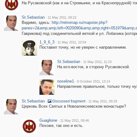
На Русаковской (как и на Стромынке, и на Краснопрудной) то
St.Sebastian
·
11 May 2011, 09:22
Видимо, здесь:
http://retromap.ru/mapster.php?
panes=2&amp;amp;left=0020090&amp;amp;right=051979&amp;
Гаврикова) под соединительной веткой и ул. Лобачика (котор
1_9_6_3
·
11 May 2011, 10:54
Поставил точку, но не уверен с направлением.
St.Sebastian
·
11 May 2011, 11:23
На юго-восток, в сторону Русаковской.
noseline1
·
9 October 2011, 13:14
Направление правильное, только точку ну
St.Sebastian
·
·
Discussed fragment
11 May 2011, 09:29
Церковь Всех Святых в Новоалексеевском монастыре?
Guaglione
·
11 May 2011, 09:46
Похоже, так оно и есть.