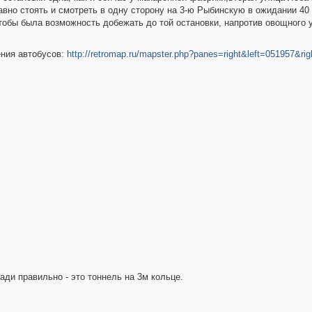
авно стоять и смотреть в одну сторону на 3-ю Рыбинскую в ожидании 40
чтобы была возможность добежать до той остановки, напротив овощного 
ния автобусов:
http://retromap.ru/mapster.php?panes=right&left=051957&
ади правильно - это тоннель на 3м кольце.