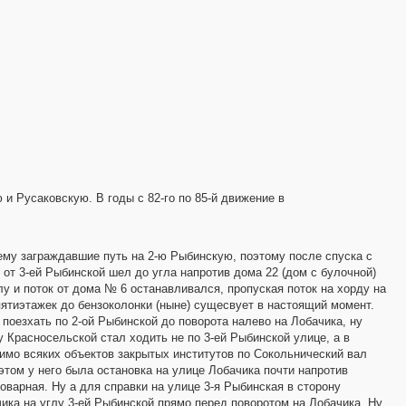
и Русаковскую. В годы с 82-го по 85-й движение в
ему заграждавшие путь на 2-ю Рыбинскую, поэтому после спуска с
от 3-ей Рыбинской шел до угла напротив дома 22 (дом с булочной)
у и поток от дома № 6 останавливался, пропуская поток на хорду на
пятиэтажек до бензоколонки (ныне) сущесвует в настоящий момент.
оезхать по 2-ой Рыбинской до поворота налево на Лобачика, ну
у Красносельской стал ходить не по 3-ей Рыбинской улице, а в
имо всяких объектов закрытых институтов по Сокольнический вал
 этом у него была остановка на улице Лобачика почти напротив
оварная. Ну а для справки на улице 3-я Рыбинская в сторону
ика на углу 3-ей Рыбинской прямо перед поворотом на Лобачика. Ну