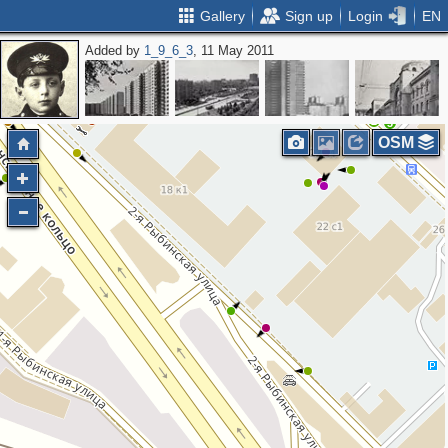
Gallery
Sign up
Login
EN
Added by
1_9_6_3
, 11 May 2011
3
2
3
2
2
3
OSM