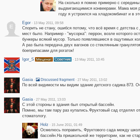
На сколько я помню примерно с середины 
выдвигающимися конвеерами. Мама моя ра
году я устроился на хладокомбинат и в э
Egor
·
13 May 2011, 09:58
E
Спорить не стану, ошибся потому, что всё время с детства с
мест было. Например - "мусорка": перрон, возле которого 
бункеры всякий мусор. Только появлявшиеся в ощутимых кол
А раз была передача двух вагонов со стеклянным гранулятом
боеприпасами для рогаток!
Igor_S
·
13 May 2011, 10:45
Gasia
·
·
Discussed fragment
27 May 2011, 13:02
По всей видимости мы видим здание детского садика 873. Оч
Gasia
·
27 May 2011, 13:03
С этой стороны в здания был открытый бассейн.
Помню, мы там пару раз купались.Фруктовый сад отделял от
стоматологу.
Holz
·
15 June 2011, 01:49
Осмелюсь поправить, Фруктового сада между школ
бассейн.На пришкольной же территории, как не ста