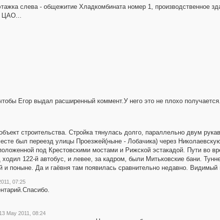
иэтажка слева - общежитие Хладкомбината номер 1, производственное зда
 ЦАО...
 чтобы Егор выдал расширенный коммент.У него это не плохо получается
бъект строительства. Стройка тянулась долго, параллельно двум рука
месте был переезд улицы Проезжей(ныне - Лобачика) через Николаевску
положенной под Крестовскими мостами и Рижской эстакадой. Пути во в
 ходил 122-й автобус, и левее, за кадром, были Митьковские бани. Тун
 и поныне. Да и гаёвня там появилась сравнительно недавно. Видимый 
011, 07:25
ентарий.Спасибо.
13 May 2011, 08:24