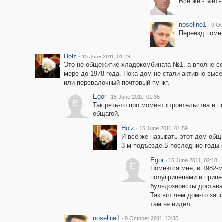
Всё же - Мить
noseline1
·
9 Oc
Переезд помн
Holz
·
15 June 2011, 01:29
Это не общежитие хладокомбината №1, а вполне себ
мере до 1978 года. Пока дом не стали активно высе
или перевалочный почтовый пункт.
Egor
·
15 June 2011, 01:35
E
Так речь-то про момент строительства и 
общагой.
Holz
·
15 June 2011, 01:59
И всё же называть этот дом обща
3-м подъезде.В последние годы 
Egor
·
15 June 2011, 02:18
E
Помнится мне, в 1982-
полуприцепами и прицеп
бульдозеристы достава
Так вот чем дом-то зап
там не видел...
noseline1
·
9 October 2011, 13:35