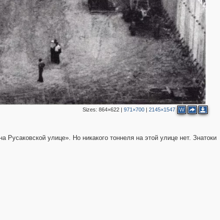
Sizes:
864×622
|
971×700
|
2145×1547
W
а Русаковской улице». Но никакого тоннеля на этой улице нет. Знатоки