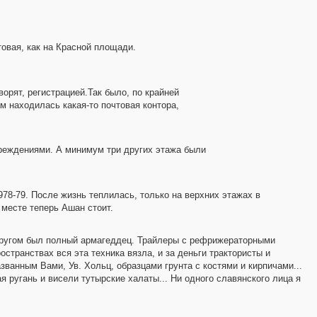
овая, как на Красной площади.
орят, регистрацией.Так было, по крайней
м находилась какая-то почтовая контора,
чреждениями. А минимум три других этажа были
978-79. После жизнь теплилась, только на верхних этажах в
 месте теперь Ашан стоит.
 кругом был полный армагеддец. Трайлеры с рефрижераторными
транствах вся эта техника вязла, и за деньги трактористы и
ванным Вами, Ув. Хольц, образцами грунта с костями и кирпичами...
я ругань и висели тутырские халаты... Ни одного славянского лица я