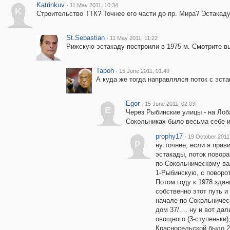
Katrinkuv
·
11 May 2011, 10:34
K
Строительство ТТК? Точнее его части до пр. Мира? Эстакад
St.Sebastian
·
11 May 2011, 11:22
Рижскую эстакаду построили в 1975-м. Смотрите в
Taboh
·
15 June 2011, 01:49
А куда же тогда направлялся поток с эст
Egor
·
15 June 2011, 02:03
E
Через Рыбинские улицы - на Лоб
Сокольниках было весьма себе и
prophy17
·
19 October 2011
p
ну точнее, если я пра
эстакады, поток повора
по Сокольническому вал
1-Рыбинскую, с поворо
Потом году к 1978 зда
собственно этот путь и
начале по Сокольничес
дом 37/.... ну и вот д
овощного (3-ступеньки)
Красносельской было 2-