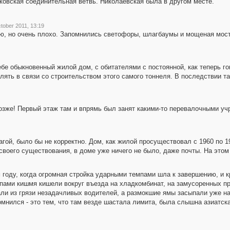
ковская соединительная ветвь. Николаевская была в другом месте.
tober 2011, 13:19
ю, но очень плохо. Запомнились светофоры, шлагбаумы и мощеная мост
е обыкновенный жилой дом, с обитателями с постоянной, как теперь гов
лять в связи со строительством этого самого тоннеля. В последствии та
позже! Первый этаж там и впрямь был занят какими-то перевалочными у
гой, было бы не корректно. Дом, как жилой просуществовал с 1960 по 1
своего существования, в доме уже ничего не было, даже почты. На этом
м году, когда огромная стройка ударными темпами шла к завершению, и
ами кишмя кишели вокруг въезда на хладкомбинат, на замусоренных прос
ли из грязи незадачливых водителей, а размокшие ямы засыпали уже наз
омнился - это тем, что там везде шастала лимита, была слышна азиатска