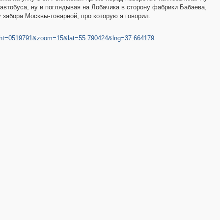
 автобуса, ну и поглядывая на Лобачика в сторону фабрики Бабаева,
у забора Москвы-товарной, про которую я говорил.
right=0519791&zoom=15&lat=55.790424&lng=37.664179