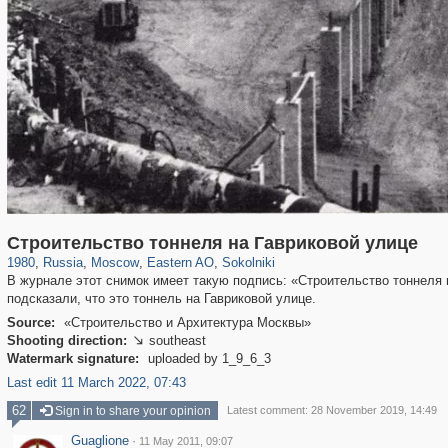
319,779
1,406,257
8,286
20,925
29,243
306
5,622
49
Строительство тоннеля на Гавриковой улице
1980
,
Russia
,
Moscow
,
Eastern AO
,
Sokolniki
В журнале этот снимок имеет такую подпись: «Строительство тоннеля н
подсказали, что это тоннель на Гавриковой улице.
Source:
«Строительство и Архитектура Москвы»
Shooting direction:
southeast

Watermark signature:
uploaded by 1_9_6_3
Last edit 11 March 2022, 07:43
62
Sign in to share your opinion
Latest comment: 28 November 2019, 14:49
Guaglione
·
11 May 2011, 09:07