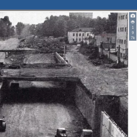
2
1
2
9
7k