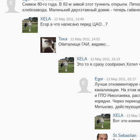
E
Снимок 80-го года. В 82-м зимой этот туннель открыли. Пят
хлебозавода. Маленький двухэтажный домик - теперь гаёвня
XELA
·
12 May 2011, 14:48
Егор.а что написано перед ЦАО...?
Toxa
·
12 May 2011, 14:52
Обиталище ГАИ, видимо...
XELA
·
12 May 2011, 15:13
Это то я сразу сообразил.Хотел
Egor
·
13 May 2011, 02:17
E
Лучше откомментирую о
канализации. На этом 
и ПТО Николаевка, рас
изрядно. Через переезд
Митьково, действующей
XELA
·
13 May 2
Вот это комм
St.Sebastian
·