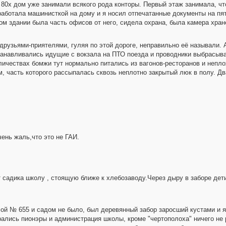
80х дом уже занимали всякого рода конторы. Первый этаж занимала, чт
ботала машинисткой на дому и я носил отпечатанные документы на пяты
том здании была часть офисов от него, сидела охрана, была камера хран
 друзьями-приятелями, гуляя по этой дороге, неправильно её называли. 
останавливались идущие с вокзала на ПТО поезда и проводники выбрасыв
ичествах бомжи тут нормально питались из вагонов-ресторанов и непло
, часть которого рассыпалась сквозь неплотно закрытый люк в полу. Дв
ень жаль,что это не ГАИ.
 садика школу , стоящую ближе к хлебозаводу.Через дыру в заборе дет
ой № 655 и садом не было, был деревянный забор заросший кустами и 
рались пионэры и администрация школы, кроме "чертополоха" ничего не