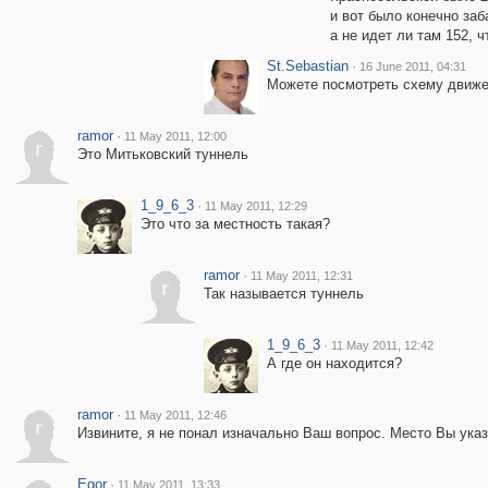
и вот было конечно заб
а не идет ли там 152, 
St.Sebastian
·
16 June 2011, 04:31
Можете посмотреть схему движе
ramor
·
11 May 2011, 12:00
r
Это Митьковский туннель
1_9_6_3
·
11 May 2011, 12:29
Это что за местность такая?
ramor
·
11 May 2011, 12:31
r
Так называется туннель
1_9_6_3
·
11 May 2011, 12:42
А где он находится?
ramor
·
11 May 2011, 12:46
r
Извините, я не понал изначально Ваш вопрос. Место Вы указ
Egor
·
11 May 2011, 13:33