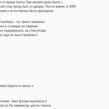
о то вроде почты.Там окошки даже были с
й этаж (вход был со двора). После армии, в 1993
ения и естественно была проходная.
А вообще - тут много забавных
али в стоящие на перроне
хо поднимались на стеклотаре.
а года не было проблем с
ишек водили в школу к
ясенем, таже флора окружала и
 росло.По периметру росли тополя,