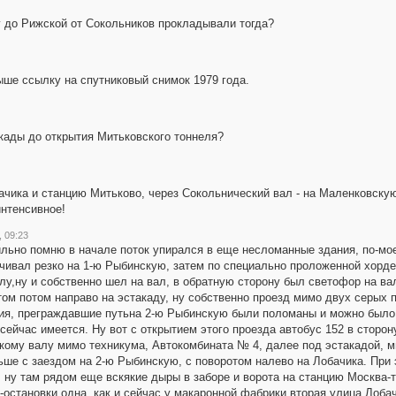
у до Рижской от Сокольников прокладывали тогда?
ыше ссылку на спутниковый снимок 1979 года.
акады до открытия Митьковского тоннеля?
ачика и станцию Митьково, через Сокольнический вал - на Маленковскую 
нтенсивное!
, 09:23
вильно помню в начале поток упирался в еще несломанные здания, по-мо
чивал резко на 1-ю Рыбинскую, затем по специально проложенной хорде 
у,ну и собственно шел на вал, в обратную сторону был светофор на вал
том потом направо на эстакаду, ну собственно проезд мимо двух серых 
ния, преграждавшие путьна 2-ю Рыбинскую были поломаны и можно было п
 сейчас имеется. Ну вот с открытием этого проезда автобус 152 в сторон
кому валу мимо техникума, Автокомбината № 4, далее под эстакадой, м
альше с заездом на 2-ю Рыбинскую, с поворотом налево на Лобачика. При
, ну там рядом еще вскякие дыры в заборе и ворота на станцию Москва-т
остановки одна, как и сейчас у макаронной фабрики,вторая улица Лобач