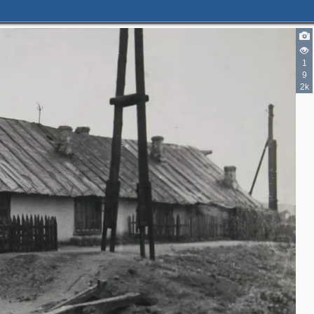
1
9
2k