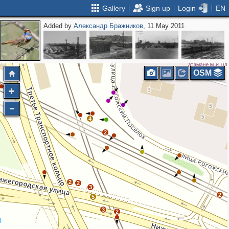
Gallery
Sign up
Login
EN
Added by
Александр Бражников
, 11 May 2011
OSM
4
2
2
2
3
2
5
3
2