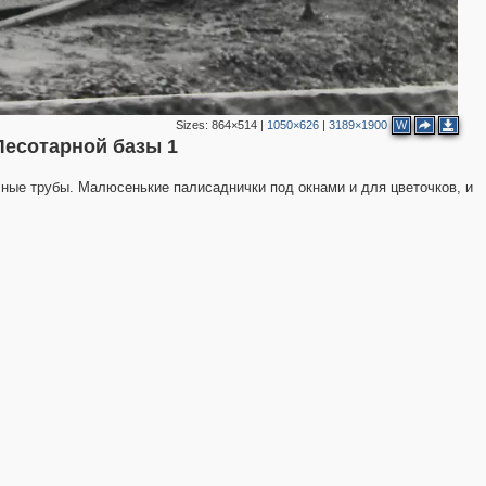
2
Sizes:
864×514
|
1050×626
|
3189×1900
W
 Лесотарной базы 1
чные трубы. Малюсенькие палисаднички под окнами и для цветочков, и