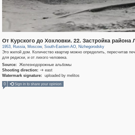
319,882
1,407,361
8,286
11,379
29,248
197
834
13
От Курского до Хохловки. 22. Застройка района
1953
,
Russia
,
Moscow
,
South-Eastern AO
,
Nizhegorodsky
Это жилой дом. Количество квартир можно определить, пересчитав пе
для редиски, и от лихого человека.
Source:
Железнодорожные альбомы
Shooting direction:
east

Watermark signature:
uploaded by melitos
0
Sign in to share your opinion