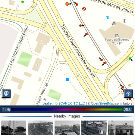
2
Leaflet
| ©
SCANEX ITC LLC
| ©
OpenStreetMap
contributors
1826
2000
Nearby images