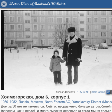
Retro View of Mankind's Habitat
Sizes:
482×319
|
1050×696
|
3091×2048
W
319,861
1,406,849
8,286
24,490
29,243
250
534
5
Холмогорская, дом 6, корпус 1
1980
–
1982
,
Russia
,
Moscow
,
North-Eastern AO
,
Yaroslavsky District (Mosc
Дом за 30 лет не изменился. Сейчас несравненно больше автомобилей 
(впрочем, как и везде), и много высоких деревьев (а тогда мы их только