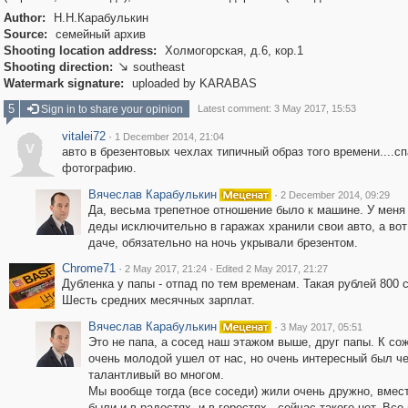
Author:
Н.Н.Карабулькин
Source:
семейный архив
Shooting location address:
Холмогорская, д.6, кор.1
Shooting direction:
southeast

Watermark signature:
uploaded by KARABAS
5
Sign in to share your opinion
Latest comment: 3 May 2017, 15:53
vitalei72
·
1 December 2014, 21:04
v
авто в брезентовых чехлах типичный образ того времени....сп
фотографию.
Вячеслав Карабулькин
·
2 December 2014, 09:29
Да, весьма трепетное отношение было к машине. У меня 
деды исключительно в гаражах хранили свои авто, а вот
даче, обязательно на ночь укрывали брезентом.
Chrome71
·
·
2 May 2017, 21:24
Edited 2 May 2017, 21:27
Дубленка у папы - отпад по тем временам. Такая рублей 800 
Шесть средних месячных зарплат.
Вячеслав Карабулькин
·
3 May 2017, 05:51
Это не папа, а сосед наш этажом выше, друг папы. К со
очень молодой ушел от нас, но очень интересный был че
талантливый во многом.
Мы вообще тогда (все соседи) жили очень дружно, вмест
были и в радостях, и в горестях - сейчас такого нет. Все