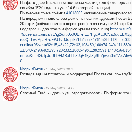
На фото двор Басманной пожарной части (если фото сделано
октября 1930 года, то уже 14-й пожарной станции).
Примерная точка съёмки
#1618663
направление северо-восто
На переднем плане слева дом с нынешним адресом Новая Б
29 стр 5 (сейчас немного перестроен), а за ним дом 31 стр 3 
надстроены два этажа и форма крыши изменена).
https://sun9-
79.userapi.com/s/v1/ig2/qnXG0QERnEz7PgcAUJOVaBqqEEX2p
rooQELwzVpaR7qFPJ1vBJs-pikYHaY5ujx4761ln0Hh112h_ocS33.
quality=95&as=32x15,48x22,72x33,108x50,160x74,240x111,360x
21,540x249,640x295,720x332,1080x498,1280x591,1440x664,154
m=bu&u=4GzIpJeUH9FMReHtHZJqF4kylZg9HYjwea3nZVoiWlw&
0
Игорь Жуков
·
13 May 2026, 20:45
Господа администраторы и модераторы! Поставьте, пожалуйст
Игорь Жуков
·
22 May 2026, 14:47
Спасибо! Ещё бы даты чуть отредактировать. По форме это н