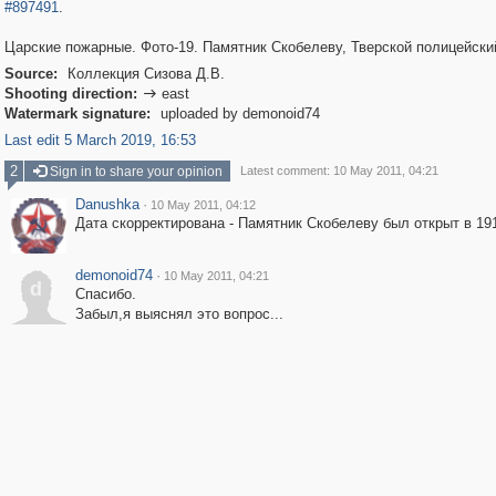
#897491
.
Царские пожарные. Фото-19. Памятник Скобелеву, Тверской полицейски
Source:
Коллекция Сизова Д.В.
Shooting direction:
east

Watermark signature:
uploaded by demonoid74
Last edit 5 March 2019, 16:53
2
Sign in to share your opinion
Latest comment: 10 May 2011, 04:21
Danushka
·
10 May 2011, 04:12
Дата скорректирована - Памятник Скобелеву был открыт в 191
demonoid74
·
10 May 2011, 04:21
d
Спасибо.
Забыл,я выяснял это вопрос...