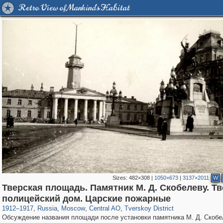
Retro View of Mankind's Habitat
Sizes:
482×308
|
1050×673
|
3137×2011
W
Тверская площадь. Памятник М. Д. Скобелеву. Т
319,864
1,406,716
160,011
8,286
29,243
5,916
53,052
2,283
полицейский дом. Царские пожарные
1912
–
1917
,
Russia
,
Moscow
,
Central AO
,
Tverskoy District
Обсуждение названия площади после установки памятника М. Д. Скобе