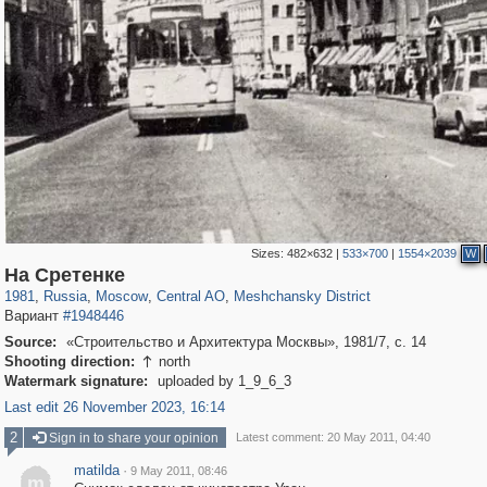
Sizes:
482×632
|
533×700
|
1554×2039
W
319,882
1,407,325
160,021
8,286
29,248
5,916
10,193
264
На Сретенке
1981
,
Russia
,
Moscow
,
Central AO
,
Meshchansky District
Вариант
#1948446
Source:
«Строительство и Архитектура Москвы», 1981/7, с. 14
Shooting direction:
north

Watermark signature:
uploaded by 1_9_6_3
Last edit 26 November 2023, 16:14
2
Sign in to share your opinion
Latest comment: 20 May 2011, 04:40
matilda
·
9 May 2011, 08:46
m