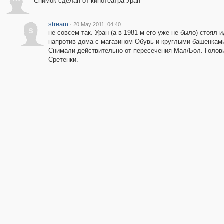
Снимок сделан от кинотеатра Уран
stream
·
20 May 2011, 04:40
s
не совсем так. Уран (а в 1981-м его уже не было) стоял 
напротив дома с магазином Обувь и круглыми башенкам
Снимали действительно от пересечения Мал/Бол. Голов
Сретенки.