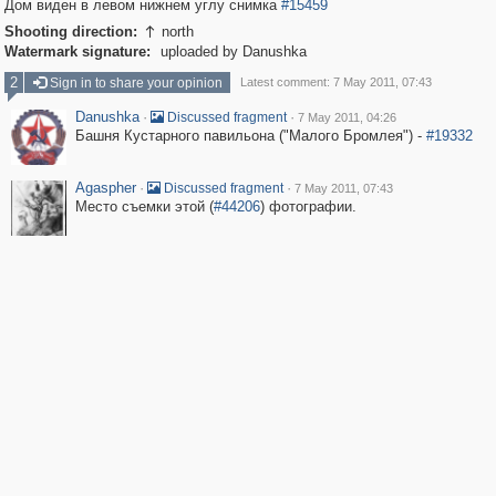
Дом виден в левом нижнем углу снимка
#15459
Shooting direction:
north

Watermark signature:
uploaded by Danushka
2
Sign in to share your opinion
Latest comment: 7 May 2011, 07:43
Danushka
·
·
Discussed fragment
7 May 2011, 04:26
Башня Кустарного павильона ("Малого Бромлея") -
#19332
Agaspher
·
·
Discussed fragment
7 May 2011, 07:43
Место съемки этой (
#44206
) фотографии.