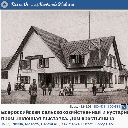
Retro View of Mankind's Habitat
Sizes:
482×324
|
800×538
|
800×538
W
Всероссийская сельскохозяйственная и кустарн
319,882
1,407,406
160,021
8,286
29,248
5,916
13,378
458
2,763
8
промышленная выставка. Дом крестьянина
1923
,
Russia
,
Moscow
,
Central AO
,
Yakimanka District
,
Gorky Park