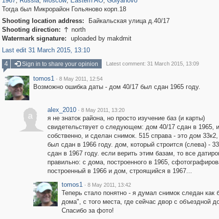
1967
,
Russia
,
Moscow
,
Eastern AO
,
Golyanovo
Тогда был Микрорайон Гольяново корп.18
Shooting location address:
Байкальская улица д.40/17
Shooting direction:
north

Watermark signature:
uploaded by makdmit
Last edit 31 March 2015, 13:10
4
Sign in to share your opinion
Latest comment: 31 March 2015, 13:09
tomos1
·
8 May 2011, 12:54
Возможно ошибка даты - дом 40/17 был сдан 1965 году.
alex_2010
·
8 May 2011, 13:20
a
я не знаток района, но просто изучение баз (и карты)
свидетельствует о следующем: дом 40/17 сдан в 1965, и
собственно, и сделан снимок. 515 справа - это дом 33к2,
был сдан в 1966 году. дом, который строится (слева) - 3
сдан в 1967 году. если верить этим базам, то все датир
правильно: с дома, построенного в 1965, сфотографиро
построенный в 1966 и дом, строящийся в 1967...
tomos1
·
8 May 2011, 13:42
Теперь стало понятно - я думал снимок следан как б
дома", с того места, где сейчас двор с объездной д
Спасибо за фото!