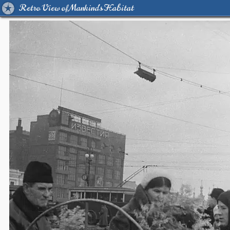
Retro View of Mankind's Habitat