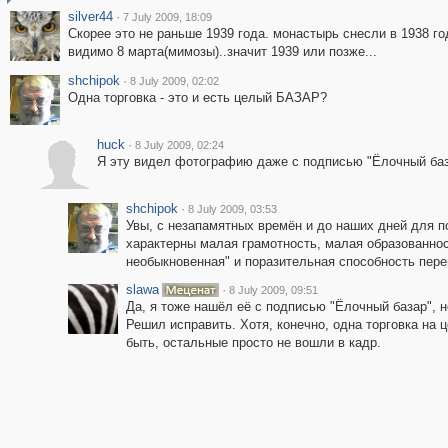
silver44
·
7 July 2009, 18:09
Скорее это не раньше 1939 года. монастырь снесли в 1938 году
видимо 8 марта(мимозы)..значит 1939 или позже...
shchipok
·
8 July 2009, 02:02
Одна торговка - это и есть целый БАЗАР?
huck
·
8 July 2009, 02:24
Я эту видел фотографию даже с подписью "Ёлочный баз
shchipok
·
8 July 2009, 03:53
Увы, с незапамятных времён и до наших дней для
характерны малая грамотность, малая образованнос
необыкновенная" и поразительная способность пере
slawa
·
8 July 2009, 09:51
Да, я тоже нашёл её с подписью "Ёлочный базар", н
Решил исправить. Хотя, конечно, одна торговка на 
быть, остальные просто не вошли в кадр.