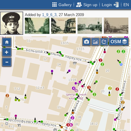
Gallery
Sign up
Login
EN
Added by
1_9_6_3
, 27 March 2009
3
2
9
4
6
3
3
3
2
10
OSM
2
3
2
2
2
2
3
4
2
2
2
2
2
2
3
6