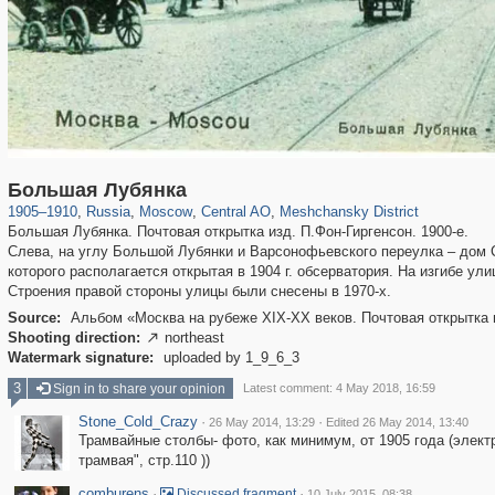
319,780
1,406,336
159,978
8,286
29,243
5,916
10,185
264
Большая Лубянка
1905
–
1910
,
Russia
,
Moscow
,
Central AO
,
Meshchansky District
Большая Лубянка. Почтовая открытка изд. П.Фон-Гиргенсон. 1900-е.
Слева, на углу Большой Лубянки и Варсонофьевского переулка – дом 
которого располагается открытая в 1904 г. обсерватория. На изгибе ул
Строения правой стороны улицы были снесены в 1970-х.
Source:
Альбом «Москва на рубеже XIX-XX веков. Почтовая открытка 
Shooting direction:
northeast

Watermark signature:
uploaded by 1_9_6_3
3
Sign in to share your opinion
Latest comment: 4 May 2018, 16:59
Stone_Cold_Crazy
·
·
26 May 2014, 13:29
Edited 26 May 2014, 13:40
Трамвайные столбы- фото, как минимум, от 1905 года (элект
трамвая", стр.110 ))
comburens
·
·
Discussed fragment
10 July 2015, 08:38