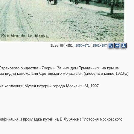
Sizes:
864×551
|
1050×671
|
1561×997
W
3
3
Страхового общества «Якорь», За ним дом Трындиных, на крыше
ицы видна колокольня Сретенского монастыря (снесена в конце 1920-х).
из коллекции Музея истории города Москвы». М, 1997
3
рификация и прокладка путей на Б.Лубянке ( "История московского
6