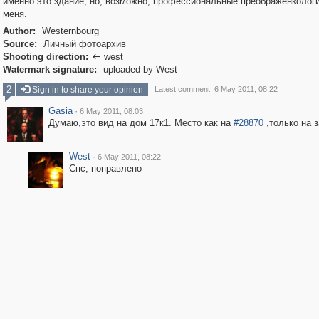
именно это здание, но, возможно, профессиональные преображенколог
меня.
Author:
Westernbourg
Source:
Личный фотоархив
Shooting direction:
west

Watermark signature:
uploaded by West
2
Sign in to share your opinion
Latest comment: 6 May 2011, 08:22
Gasia
·
6 May 2011, 08:03
Думаю,это вид на дом 17к1. Место как на
#28870
,только на з
West
·
6 May 2011, 08:22
Спс, поправлено